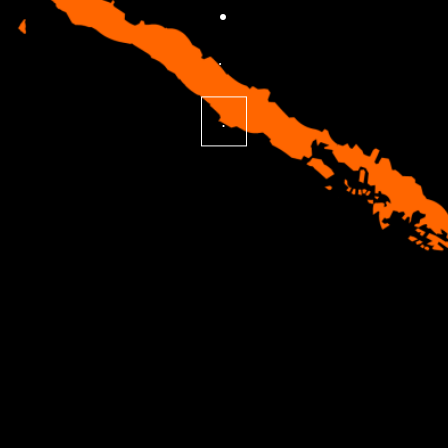
.
.
.