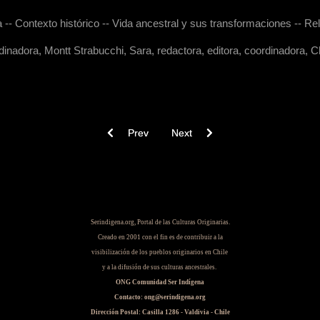
 -- Contexto histórico -- Vida ancestral y sus transformaciones -- Rel
ordinadora, Montt Strabucchi, Sara, redactora, editora, coordinadora, 
Previous article: Historia Andina en Chile, Vol I
Next article: Los antiguos habitan
Prev
Next
Serindigena.org, Portal de las Culturas Originarias.
Creado en 2001 con el fin es de contribuir a la
visibilización de los pueblos originarios en Chile
y a la difusión de sus culturas ancestrales.
ONG Comunidad Ser Indígena
Contacto: ong@serindigena.org
Dirección Postal: Casilla 1286 - Valdivia - Chile