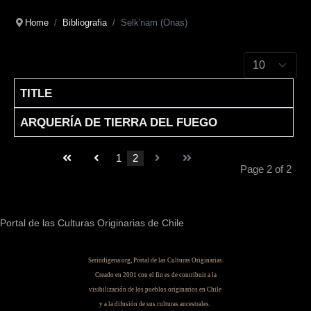
Home
Bibliografia
Selk'nam (Onas)
Display #
TITLE
Articles
ARQUERÍA DE TIERRA DEL FUEGO
1
2
Page 2 of 2
Portal de las Culturas Originarias de Chile
Serindigena.org, Portal de las Culturas Originarias.
Creado en 2001 con el fin es de contribuir a la
visibilización de los pueblos originarios en Chile
y a la difusión de sus culturas ancestrales.