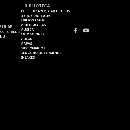
BIBLIOTECA
TESIS, ENSAYOS Y ARTICULOS
LIBROS DIGITALES
BIBLIOGRAFIA
MONOGRAFIAS
SULAR
MUSICA
OS (CHILOE)
ANIMACIONES
 NUI
VIDEOS
MAPAS
DICCIONARIOS
GLOSARIO DE TERMINOS
ENLACES