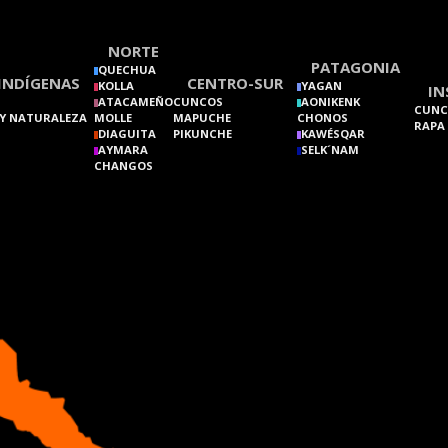
NORTE
PATAGONIA
QUECHUA
INDÍGENAS
CENTRO-SUR
KOLLA
YAGAN
IN
ATACAMEÑO
CUNCOS
AONIKENK
CUNC
Y NATURALEZA
MOLLE
MAPUCHE
CHONOS
RAPA
DIAGUITA
PIKUNCHE
KAWÉSQAR
AYMARA
SELK´NAM
CHANGOS