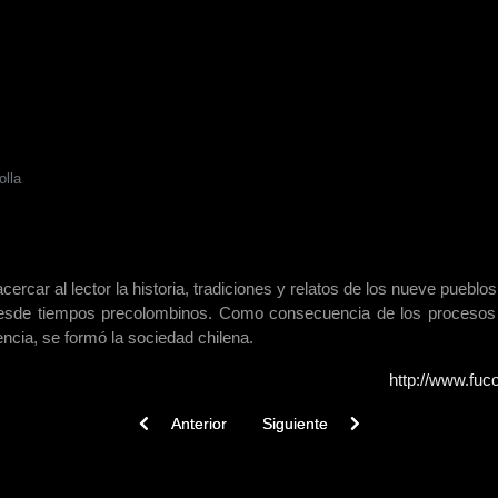
olla
ercar al lector la historia, tradiciones y relatos de los nueve pueblo
o desde tiempos precolombinos. Como consecuencia de los procesos
encia, se formó la sociedad chilena.
http://www.fuco
Previous article: Guia: Conociendo la cultura Colla
Next article: Estudio: Estudio diagn
Anterior
Siguiente