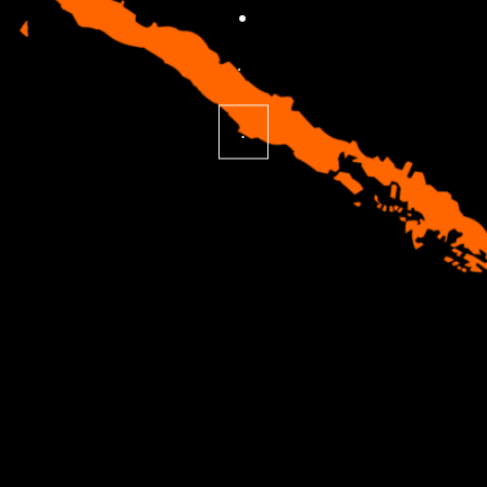
.
.
.