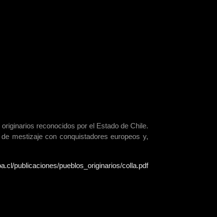
s originarios reconocidos por el Estado de Chile.
 de mestizaje con conquistadores europeos y,
a.cl/publicaciones/pueblos_originarios/colla.pdf
óstico del pueblo Colla.