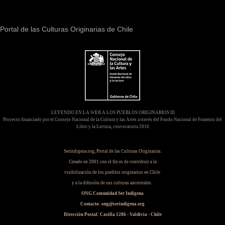
Portal de las Culturas Originarias de Chile
LEYENDO EN LA WEB A LOS PUEBLOS ORIGINARIOS III
Proyecto financiado por el Consejo Nacional de la Cultura y las Artes a través del Fondo Nacional de Fomento del
Libro y la Lectura, convocatoria 2016
Serindigena.org, Portal de las Culturas Originarias.
Creado en 2001 con el fin es de contribuir a la
visibilización de los pueblos originarios en Chile
y a la difusión de sus culturas ancestrales.
ONG Comunidad Ser Indígena
Contacto: ong@serindigena.org
Dirección Postal: Casilla 1286 - Valdivia - Chile