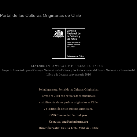
Portal de las Culturas Originarias de Chile
LEYENDO EN LA WEB A LOS PUEBLOS ORIGINARIOS III
Proyecto financiado por el Consejo Nacional de la Cultura y las Artes a través del Fondo Nacional de Fomento del
Libro y la Lectura, convocatoria 2016
Serindigena.org, Portal de las Culturas Originarias.
Creado en 2001 con el fin es de contribuir a la
visibilización de los pueblos originarios en Chile
y a la difusión de sus culturas ancestrales.
ONG Comunidad Ser Indígena
Contacto: ong@serindigena.org
Dirección Postal: Casilla 1286 - Valdivia - Chile