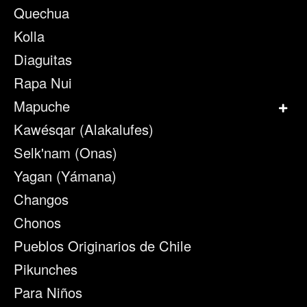
Quechua
Kolla
Diaguitas
Rapa Nui
Mapuche
Kawésqar (Alakalufes)
Selk'nam (Onas)
Yagan (Yámana)
Changos
Chonos
Pueblos Originarios de Chile
Pikunches
Para Niños