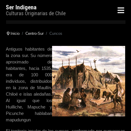
Ser Indigena
Culturas Originarias de Chile
Inicio
Centro-Sur
Cuncos
Antiguos habitantes de
la zona sur.
Su número
aproximado de
habitantes, hacia 1535,
era de 100 000
individuos, distribuidos
en la zona de Maullín,
Chiloé e islas aledañas.
Al igual que los
Huilliche, Mapuche y
Picunche hablaban
mapudungun
El territorio insular de los cuncos, conformado por numerosas