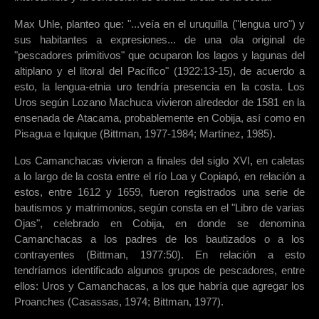
Max Uhle, planteo que: "...veía en el uruquilla ("lengua uro") y
sus habitantes a expresiones... de una ola original de
"pescadores primitivos" que ocuparon los lagos y lagunas del
altiplano y el litoral del Pacífico" (1922:13-15), de acuerdo a
esto, la lengua-etnia uro tendría presencia en la costa. Los
Uros según Lozano Machuca vivieron alrededor de 1581 en la
ensenada de Atacama, probablemente en Cobija, así como en
Pisagua e Iquique (Bittman, 1977-1984; Martínez, 1985).
Los Camanchacas vivieron a finales del siglo XVI, en caletas
a lo largo de la costa entre el río Loa y Copiapó, en relación a
estos, entre 1612 y 1659, fueron registrados una serie de
bautismos y matrimonios, según consta en el "Libro de varias
Ojas", celebrado en Cobija, en donde se denomina
Camanchacas a los padres de los bautizados o a los
contrayentes (Bittman, 1977:50). En relación a esto
tendríamos identificado algunos grupos de pescadores, entre
ellos: Uros y Camanchacas, a los que habría que agregar los
Proanches (Casassas, 1974; Bittman, 1977).