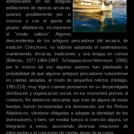
antepasados en las antiguas
poblaciones de épocas arcaicas,
quienes posiblemente por sí
mismos o con el aporte de
grupos altiplánicos, incorporaron
el "medio valluno". Algunos
descendientes de los antiguos pescadores del arcaico, de
tradición Chinchorro, no habrían adoptado el sedentarismo,
manteniendo, técnicas, tradiciones y una lengua en común
(Bittman, 1977-1984-1987; Schiappacasse-Niemeyer, 1989);
por lo mismo tal vez algunos autores han planteado la
probabilidad de que algunos antiguos pescadores subsistieran
en caletas aisladas, al modo de pequeños relictos (Hidalgo,
1981:213); muy lógico cuando pensamos en su desperdigada
distribución y organización social, en los momentos previos al
contacto. No debemos descartar, que más de alguna de estas
bandas, fueron incorporadas vía dominación, por los Reinos
Altiplánicos, viéndose obligadas a adoptar la identidad de los
dominadores, o bien, sin mediar fuerza ni coerción alguna, se
integraron a estos, asumiendo diversas relaciones de
intercambio y la concesión de ciertas áreas de la costa.