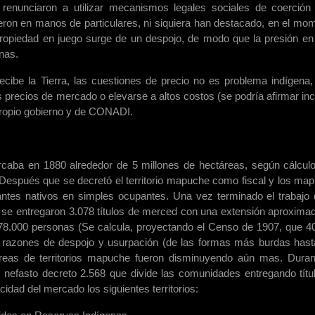
 renunciaron a utilizar mecanismos legales sociales de coerción
yeron en manos de particulares, ni siquiera han destacado, en el mo
propiedad en juego surge de un despojo, de modo que la presión en
nas.
cibe la Tierra, las cuestiones de precio no es problema indígena, 
s precios de mercado o elevarse a altos costos (se podría afirmar inc
propio gobierno y de CONADI.
arcaba en 1880 alrededor de 5 millones de hectáreas, según cálcul
Después que se decretó el territorio mapuche como fiscal y los ma
ntes nativos en simples ocupantes. Una vez terminado el trabajo 
se entregaron 3.078 títulos de merced con una extensión aproxima
78.000 personas (Se calcula, proyectando el Censo de 1907, que 4
 razones de despojo y usurpación (de las formas más burdas hast
áreas de territorios mapuche fueron disminuyendo aún mas. Duran
el nefasto decreto 2.568 que divide las comunidades entregando títu
cidad del mercado los siguientes territorios: