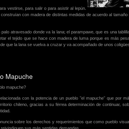
 vestirse, para salir o para asistir al lepún.
se construían con madera de distintas medidas de acuerdo al tamaño 
n palo atravesado donde va la lana; el parampawe, que es una tablill
apretar el tejido que se hace con madera de luma porque es más pes
ga de que la lana se vuelva a cruzar y va acompañado de unos coligüe
lo Mapuche
eblo mapuche?
 relacionada con la potencia de un pueblo "el mapuche" que por m
ritorio chileno, gracias a su férrea determinación de continuar, sob
tidad.
nuncia sobre los derechos y requerimientos que como pueblo visua
e reivindiquen sus más sentidas demandas.