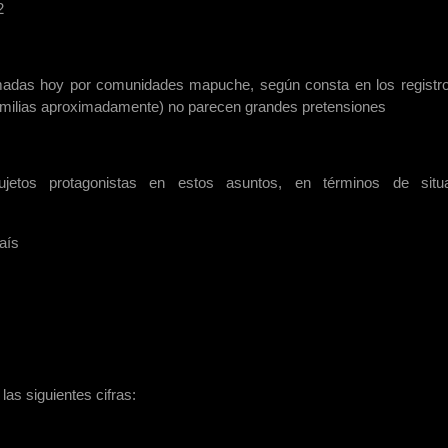
2
amadas hoy por comunidades mapuche, según consta en los registr
ilias aproximadamente) no parecen grandes pretensiones
jetos protagonistas en estos asuntos, en términos de situa
aís
as siguientes cifras: