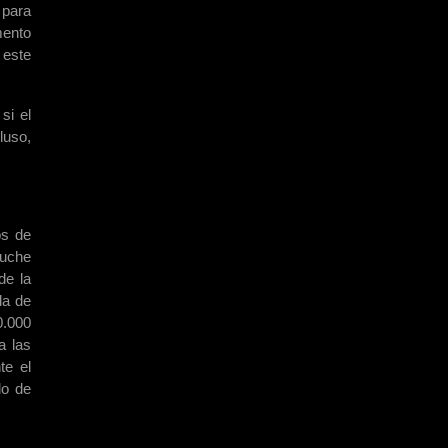
 para
mento
 este
si el
luso,
os de
puche
de la
da de
0.000
a las
te el
lo de