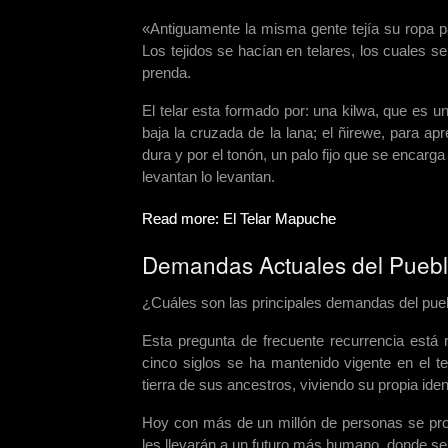
«Antiguamente la misma gente tejía su ropa para
Los tejidos se hacían en telares, los cuales 
prenda.
El telar esta formado por: una kilwa, que es u
baja la cruzada de la lana; el ñirewe, para 
dura y por el tonón, un palo fijo que se encar
levantan lo levantan.
Read more: El Telar Mapuche
Demandas Actuales del Pueb
¿Cuáles son las principales demandas del pu
Esta pregunta de frecuente recurrencia está
cinco siglos se ha mantenido vigente en el ter
tierra de sus ancestros, viviendo su propia iden
Hoy con más de un millón de personas se pro
les llevarán a un futuro más humano, donde s