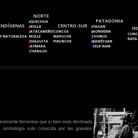
NORTE
PATAGONIA
QUECHUA
INDÍGENAS
CENTRO-SUR
KOLLA
YAGAN
IN
ATACAMEÑO
CUNCOS
AONIKENK
CUNC
Y NATURALEZA
MOLLE
MAPUCHE
CHONOS
RAPA
DIAGUITA
PIKUNCHE
KAWÉSQAR
AYMARA
SELK´NAM
CHANGOS
sivamente femenina que si bien está destinada
 simbología solo conocida por las grandes