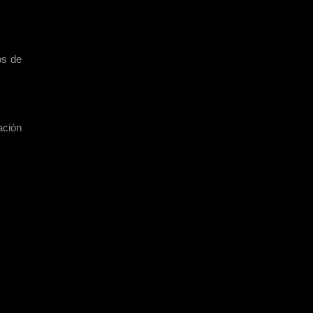
os de
ción