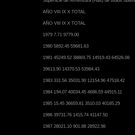
Superficie de remensura (Hás) de títulos obte
AÑO VIII IX X TOTAL
AÑO VIII IX X TOTAL
1979 7.71 9779.00
1980 5892.45 59681.63
1981 45249.52 38869.75 14919.43 64526.08
39613.90 14370.53 53984.43
1983 331.56 35031.90 12154.96 47518.42
1984 194.07 40034.45 4686.59 44915.11
1985 15.45 36659.81 3510.03 40185.29
1986 39731.76 1415.74 41147.50
1987 28021.10 901.88 28922.98