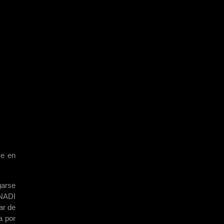
se en
garse
ONADI
ar de
a por