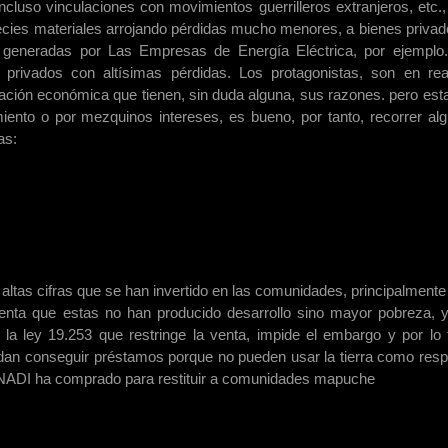
ncluso vinculaciones con movimientos guerrilleros extranjeros, etc.,
ecies materiales arrojando pérdidas mucho menores, a bienes privad
 generadas por Las Empresas de Energía Eléctrica, por ejemplo
privados con altísimas pérdidas. Los protagonistas, son en rea
ión económica que tienen, sin duda alguna, sus razones. pero est
ento o por mezquinos intereses, es bueno, por tanto, recorrer al
as:
altas cifras que se han invertido en las comunidades, principalmente
enta que estas no han producido desarrollo sino mayor pobreza, 
 la ley 19.253 que restringe la venta, impide el embargo y por lo 
edan conseguir préstamos porque no pueden usar la tierra como resp
NADI ha comprado para restituir a comunidades mapuche