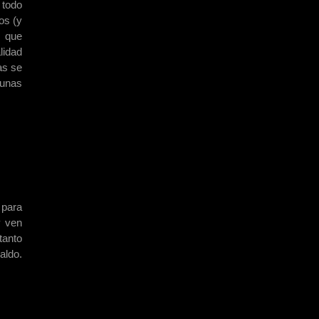
 todo
os (y
. que
lidad
as se
gunas
 para
y ven
tanto
aldo.