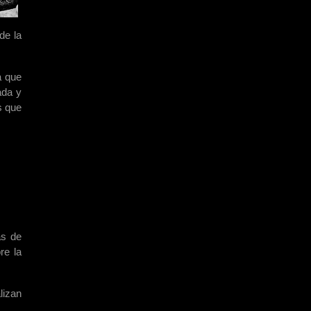
de la
a que
ada y
s que
ás de
re la
lizan