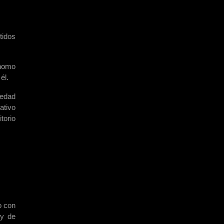
tidos
ónomo
él.
iedad
ativo
torio
o con
ey de