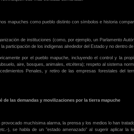
chos mapuches como pueblo distinto con símbolos e historia compar
rganización de instituciones (como, por ejemplo, un Parlamento Aut
a participación de los indígenas alrededor del Estado y no dentro de 
óricamente por el pueblo mapuche, incluyendo el control y la prop
subsuelo, aire, bosques, animales, etcétera); respeto al sistema norm
dimientos Penales, y retiro de las empresas forestales del terri
é de las demandas y movilizaciones por la tierra mapuche
han provocado muchísima alarma, la prensa y los medios lo han tratad
 etc.-), se habla de un "estado amenazado" al sugerir aplicar la l