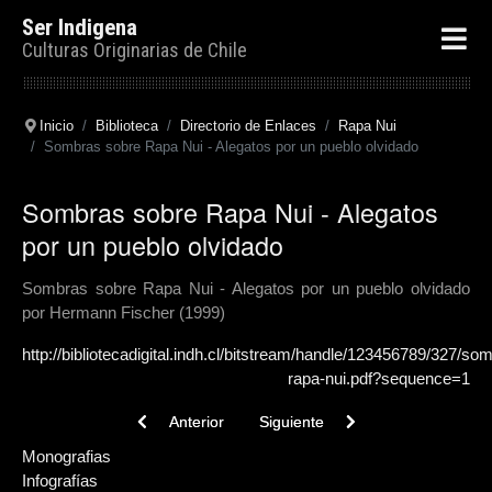
Ser Indigena
Culturas Originarias de Chile
Inicio
Biblioteca
Directorio de Enlaces
Rapa Nui
Sombras sobre Rapa Nui - Alegatos por un pueblo olvidado
Sombras sobre Rapa Nui - Alegatos
por un pueblo olvidado
Sombras sobre Rapa Nui - Alegatos por un pueblo olvidado
por Hermann Fischer (1999)
http://bibliotecadigital.indh.cl/bitstream/handle/123456789/327/so
rapa-nui.pdf?sequence=1
Previous article: Plantas de rapa nui - guía ilustrada 
Next article: Guia: Conociendo la 
Anterior
Siguiente
Monografias
Infografías