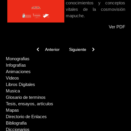
conocimientos y conceptos
vitales de la cosmovisión
mapuche.
Ver PDF
Previous article: Dípticos Cosmovisión mapuche
Next article: Libro: Manual de Gas
Anterior
Siguiente
Monografias
Infografías
Animaciones
Videos
Libros Digitales
Musica
Glosario de terminos
Tesis, ensayos, artículos
Mapas
Directorio de Enlaces
Bibliografia
Diccionarios