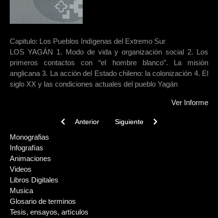
Capitulo: Los Pueblos Indígenas del Extremo Sur
LOS YAGÁN 1. Modo de vida y organización social 2. Los
primeros contactos con “el hombre blanco”. La misión
anglicana 3. La acción del Estado chileno: la colonización 4. El
siglo XX y las condiciones actuales del pueblo Yagán
Ver Informe
Previous article: Yaganes del Cabo de Hornos : enc
Next article: El zarpe final : memo
Anterior
Siguiente
Monografias
Infografías
Animaciones
Videos
Libros Digitales
Musica
Glosario de terminos
Tesis, ensayos, artículos