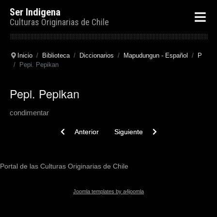
Ser Indigena
Culturas Originarias de Chile
Inicio
Biblioteca
Diccionarios
Mapudungun - Español
P
Pepi. Pepikan
Pepi. Pepikan
condimentar
Previous article: Pentëku
Next article: Pepiln
Anterior
Siguiente
Portal de las Culturas Originarias de Chile
Joomla templates by a4joomla