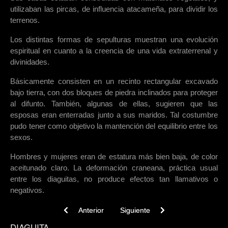
utilizaban las pircas, de influencia atacameña, para dividir los
terrenos.
Los distintas formas de sepulturas muestran una evolución
espiritual en cuanto a la creencia de una vida extraterrenal y
divinidades.
Básicamente consisten en un recinto rectangular excavado
bajo tierra, con dos bloques de piedra inclinados para proteger
al difunto. También, algunas de ellas, sugieren que las
esposas eran enterradas junto a sus maridos. Tal costumbre
pudo tener como objetivo la mantención del equilibrio entre los
sexos.
Hombres y mujeres eran de estatura más bien baja, de color
aceitunado claro. La deformación craneana, práctica usual
entre los diaguitas, no produce efectos tan llamativos o
negativos.
Previous article: Cerámica
Next article: Diaguitas de Chile
Anterior
Siguiente
DIAGUITA