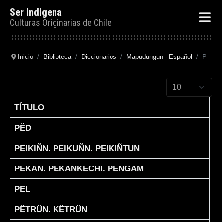
Ser Indigena
Culturas Originarias de Chile
Inicio
Biblioteca
Diccionarios
Mapudungun - Español
P
Cantidad a mostr
TÍTULO
Articles
PËD
PEIKIÑN. PEIKUÑN. PEIKIÑTUN
PEKAN. PEKANKECHI. PENGAM
PEL
PËTRÜN. KËTRÜN