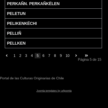
PERKAÑN. PERKAÑKËLEN
PELETUN
PELIKENKËCHI
PELLIÑ
PELLKEN
1
2
3
4
5
6
7
8
9
10
Página 5 de 15
Portal de las Culturas Originarias de Chile
Joomla templates by a4joomla