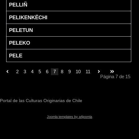
PELLIÑ
PELIKENKËCHI
PELETUN
PELEKO
PELE
2
3
4
5
6
7
8
9
10
11
Página 7 de 15
Portal de las Culturas Originarias de Chile
Joomla templates by a4joomla