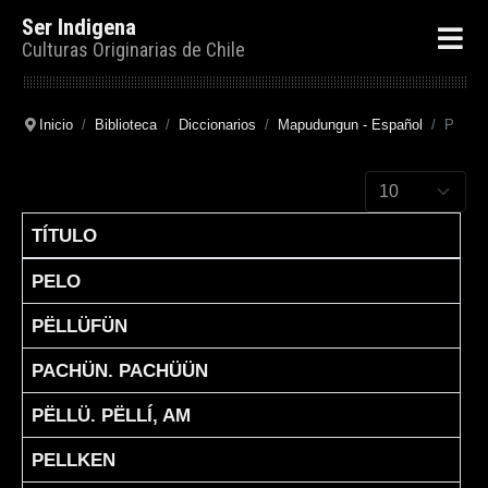
Ser Indigena
Culturas Originarias de Chile
Inicio
Biblioteca
Diccionarios
Mapudungun - Español
P
Cantidad a mostr
TÍTULO
Articles
PELO
PËLLÜFÜN
PACHÜN. PACHÜÜN
PËLLÜ. PËLLÍ, AM
PELLKEN