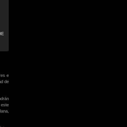
HE
res e
ad de
ndrán
 este
lana,