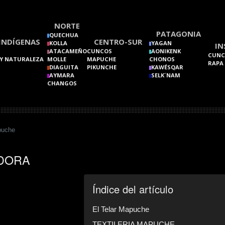
NORTE
PATAGONIA
QUECHUA
INDÍGENAS
CENTRO-SUR
KOLLA
YAGAN
IN
ATACAMEÑO
CUNCOS
AONIKENK
CUNC
Y NATURALEZA
MOLLE
MAPUCHE
CHONOS
RAPA
DIAGUITA
PIKUNCHE
KAWÉSQAR
AYMARA
SELK´NAM
CHANGOS
puche
EDORA
Índice del artículo
El Telar Mapuche
TEXTILERIA MAPUCHE