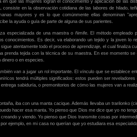
en que las mujeres logran el conocimiento y aplicación de las dist
, consiste en la observación cotidiana de las labores de hilado, teñ
ermanas mayores y es lo que comúnmente ellas denominan "apr
ibe la ayuda o guía de parte de alguna de sus parientes.
za especializada de una maestra o ñimife. El método empleado p
los conocimientos. Es decir, va elaborando un tejido y la joven lo re
 sigue atentamente todo el proceso de aprendizaje, el cual finaliza c
una prenda tejida con la técnica de su maestra. En ese momento se
en dinero o en especies.
mbién van a jugar un rol importante. El vínculo que se establece ent
níricos tendrá múltiples significados: estos pueden ser reveladores 
 entrega sabiduría, o premonitorios de cómo las mujeres van a realiz
aña, iba con una manta cacique. Además llevaba un trarilonko (cint
ual puedo hacer esa manta. Yo pienso que Dios me dice que yo no teng
 creando y viendo. Yo pienso que Dios transmite cosas por intermed
por ejemplo, en mi casa no querían que yo estudiara esa especialid