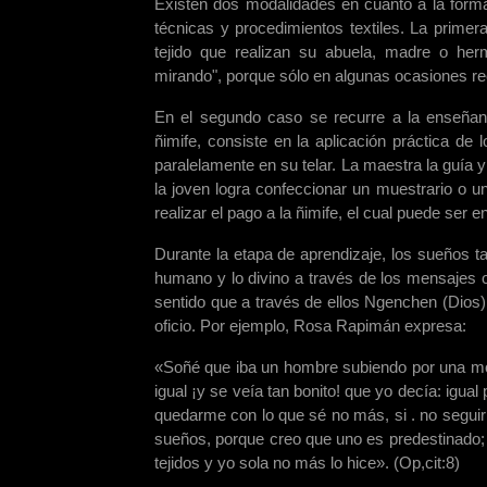
Existen dos modalidades en cuanto a la forma 
técnicas y procedimientos textiles. La primera
tejido que realizan su abuela, madre o h
mirando", porque sólo en algunas ocasiones rec
En el segundo caso se recurre a la enseñan
ñimife, consiste en la aplicación práctica de 
paralelamente en su telar. La maestra la guía y
la joven logra confeccionar un muestrario o 
realizar el pago a la ñimife, el cual puede ser 
Durante la etapa de aprendizaje, los sueños ta
humano y lo divino a través de los mensajes o
sentido que a través de ellos Ngenchen (Dios)
oficio. Por ejemplo, Rosa Rapimán expresa:
«Soñé que iba un hombre subiendo por una mont
igual ¡y se veía tan bonito! que yo decía: ig
quedarme con lo que sé no más, si . no seguir
sueños, porque creo que uno es predestinado; 
tejidos y yo sola no más lo hice». (Op,cit:8)