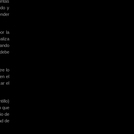
intas
ido y
ender
or la
aliza
uando
 debe
re lo
en el
ar el
illo)
o que
io de
ad de