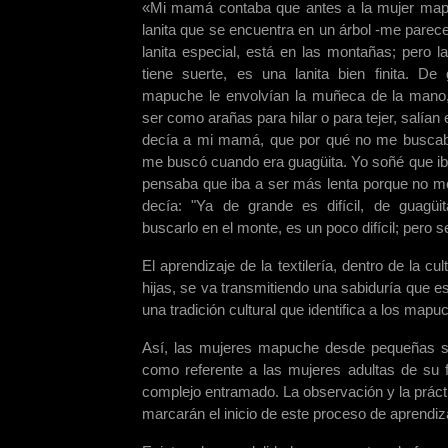
«Mi mamá contaba que antes a la mujer map
lanita que se encuentra en un árbol -me parece
lanita especial, está en las montañas; pero l
tiene suerte, es una lanita bien finita. De
mapuche le envolvían la muñeca de la mano,
ser como arañas para hilar o para tejer, salían 
decía a mi mamá, que por qué no me buscab
me buscó cuando era guagüita. Yo soñé que iba 
pensaba que iba a ser más lenta porque no me 
decía: "Ya de grande es difícil, de guagü
buscarlo en el monte, es un poco difícil; pero
El aprendizaje de la textilería, dentro de la
hijas, se va transmitiendo una sabiduría que e
una tradición cultural que identifica a los mapu
Así, las mujeres mapuche desde pequeñas se m
como referente a las mujeres adultas de su f
complejo entramado. La observación y la práct
marcarán el inicio de este proceso de aprendiz