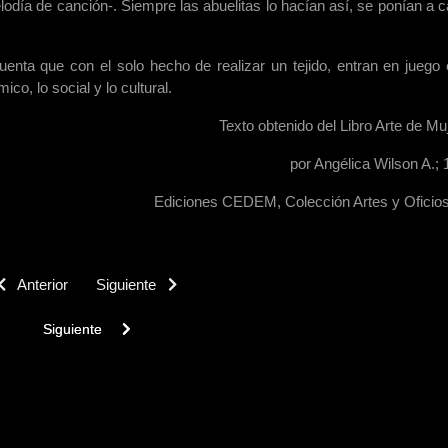
lodía de canción-. Siempre las abuelitas lo hacían así, se ponían a c
enta que con el solo hecho de realizar un tejido, entran en juego 
co, lo social y lo cultural.
Texto obtenido del Libro Arte de Mu
por Angélica Wilson A.; 
Ediciones CEDEM, Colección Artes y Oficio
Anterior
Siguiente
Next article: Demandas Actuales del Pueblo Mapuche
Siguiente