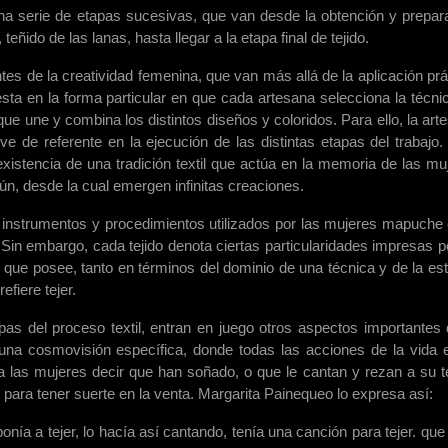
a una serie de etapas sucesivas, que van desde la obtención y prepar
teñido de las lanas, hasta llegar a la etapa final de tejido.
es de la creatividad femenina, que van más allá de la aplicación prá
sta en la forma particular en que cada artesana selecciona la técni
 que une y combina los distintos diseños y coloridos. Para ello, la art
ve de referente en la ejecución de las distintas etapas del trabajo.
 existencia de una tradición textil que actúa en la memoria de las mu
, desde la cual emergen infinitas creaciones.
instrumentos y procedimientos utilizados por las mujeres mapuche 
 Sin embargo, cada tejido denota ciertas particularidades impresas p
il que posee, tanto en términos del dominio de una técnica y de la est
efiere tejer.
as del proceso textil, entran en juego otros aspectos importantes 
una cosmovisión específica, donde todas las acciones de la vida 
 las mujeres decir que han soñado, o que le cantan y rezan a su te
 para tener suerte en la venta. Margarita Painequeo lo expresa así:
ía a tejer, lo hacía así cantando, tenía una canción para tejer. que