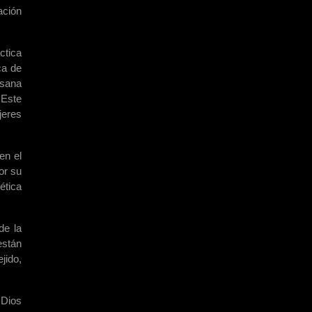
ación
ctica
ca de
esana
 Este
jeres
en el
or su
ética
de la
están
jido,
 Dios