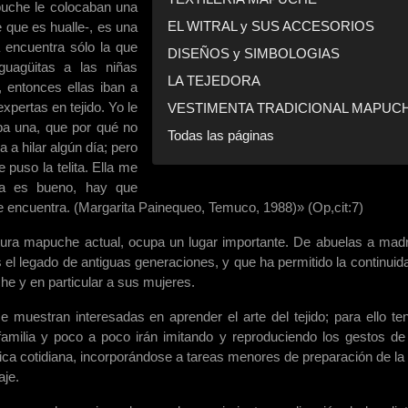
uche le colocaban una
EL WITRAL y SUS ACCESORIOS
 que es hualle-, es una
a encuentra sólo la que
DISEÑOS y SIMBOLOGIAS
 guagüitas a las niñas
LA TEJEDORA
 entonces ellas iban a
expertas en tejido. Yo le
VESTIMENTA TRADICIONAL MAPUC
a una, que por qué no
Todas las páginas
a hilar algún día; pero
puso la telita. Ella me
ita es bueno, hay que
 se encuentra. (Margarita Painequeo, Temuco, 1988)» (Op,cit:7)
 cultura mapuche actual, ocupa un lugar importante. De abuelas a mad
s el legado de antiguas generaciones, y que ha permitido la continuid
che y en particular a sus mujeres.
uestran interesadas en aprender el arte del tejido; para ello te
amilia y poco a poco irán imitando y reproduciendo los gestos de
ica cotidiana, incorporándose a tareas menores de preparación de la 
aje.