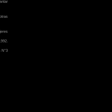
antar
otras
jeres
1992.
s N°3