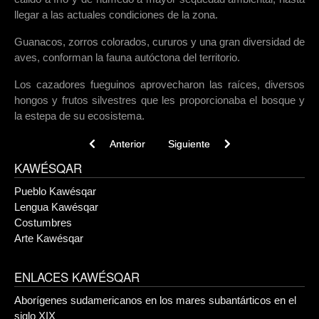
llegar a las actuales condiciones de la zona.
Guanacos, zorros colorados, cururos y una gran diversidad de
aves, conforman la fauna autóctona del territorio.
Los cazadores fueguinos aprovecharon las raíces, diversos
hongos y frutos silvestres que les proporcionaba el bosque y
la estepa de su ecosistema.
Previous article: Características Físicas
Next article: Origen
Anterior
Siguiente
KAWÉSQAR
Pueblo Kawésqar
Lengua Kawésqar
Costumbres
Arte Kawésqar
ENLACES KAWÉSQAR
Aborígenes sudamericanos en los mares subantárticos en el
siglo XIX