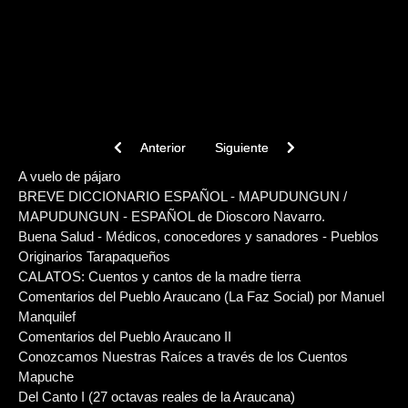
este pueblo ya extinto, aborda de manera minuciosa las
creencias y ceremonias religiosas y en especial su
concepción del mundo espiritual y terrenal. Destaca además
su recopilación de mitos y leyendas que hasta ese momento
se habían mantenido en el inconciente colectivo por tradición
oral.
Previous article: La Jimnasia Nacional (Juegos, E
Next article: Los Nómades del Ma
Anterior
Siguiente
A vuelo de pájaro
BREVE DICCIONARIO ESPAÑOL - MAPUDUNGUN /
MAPUDUNGUN - ESPAÑOL de Dioscoro Navarro.
Buena Salud - Médicos, conocedores y sanadores - Pueblos
Originarios Tarapaqueños
CALATOS: Cuentos y cantos de la madre tierra
Comentarios del Pueblo Araucano (La Faz Social) por Manuel
Manquilef
Comentarios del Pueblo Araucano II
Conozcamos Nuestras Raíces a través de los Cuentos
Mapuche
Del Canto I (27 octavas reales de la Araucana)