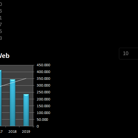
0
6
1
7
5
3
Cantidad 