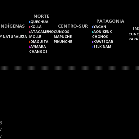
NORTE
PATAGONIA
QUECHUA
INDÍGENAS
CENTRO-SUR
KOLLA
YAGAN
IN
ATACAMEÑO
CUNCOS
AONIKENK
CUNC
Y NATURALEZA
MOLLE
MAPUCHE
CHONOS
RAPA
DIAGUITA
PIKUNCHE
KAWÉSQAR
AYMARA
SELK´NAM
CHANGOS
6
7
7