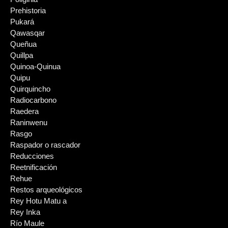
Prehistoria
Pukará
Qawasqar
Queñua
Quillpa
Quinoa-Quinua
Quipu
Quirquincho
Radiocarbono
Raedera
Raninwenu
Rasgo
Raspador o rascador
Reducciones
Reetnificación
Rehue
Restos arqueológicos
Rey Hotu Matu a
Rey Inka
Río Maule