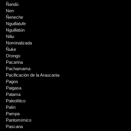
Ñandú
Nen
Ñeneche
Nguillatufe
Nguillatún
Niliu
Nominalizada
Ñuke
Orongo
Pacarina
Pachamama
Pacificación de la Araucania
Pagos
Paigasa
Palama
Paleolítico
Palín
Pampa
Pantomímico
Pascana