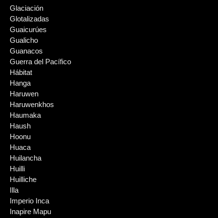
Glaciación
Glotalizadas
Guaicurúes
Gualicho
Guanacos
Guerra del Pacífico
Hábitat
Hanga
Haruwen
Haruwenkhos
Haumaka
Haush
Hoonu
Huaca
Huilancha
Huilli
Huilliche
Illa
Imperio Inca
Inapire Mapu