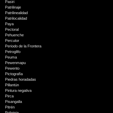
Pasiri
Patrilinaje
Patrilinealidad
Patrilocalidad
Paya
Pectoral
Pehuenche
Percutor
Periodo de la Frontera
Petroglifo
Peuma
Pewenmapu
Pewento
Pictografía
Piedras horadadas
Pillantún
Pintura negativa
Pirca
Pisangalla
Pitrén
Poliginia