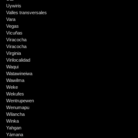
Uywiris
Valles transversales
Vara
Vegas
Vicuñas
Viracocha
Viracocha
Virginia
Virilocalidad
Waqui
Watawineiwa
Wawilma
Weke
Wekufes
Wentrupewen
Wenumapu
Wilancha
Winka
Yahgan
Yámana