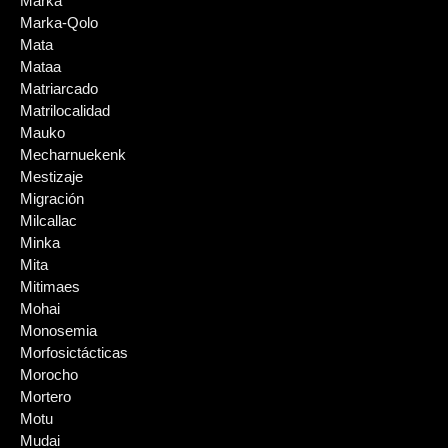
Marka
Marka-Qolo
Mata
Mataa
Matriarcado
Matrilocalidad
Mauko
Mecharnuekenk
Mestizaje
Migración
Milcallac
Minka
Mita
Mitimaes
Mohai
Monosemia
Morfosictácticas
Morocho
Mortero
Motu
Mudai