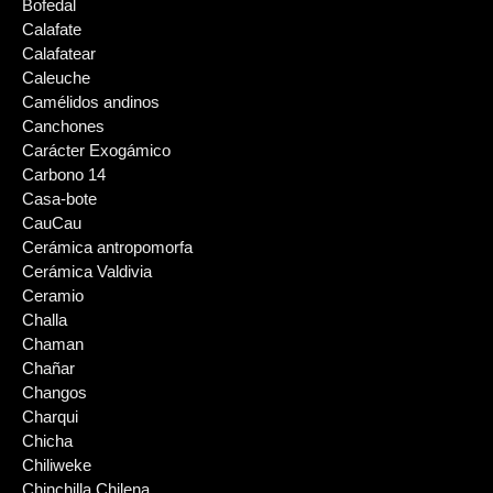
Bofedal
Calafate
Calafatear
Caleuche
Camélidos andinos
Canchones
Carácter Exogámico
Carbono 14
Casa-bote
CauCau
Cerámica antropomorfa
Cerámica Valdivia
Ceramio
Challa
Chaman
Chañar
Changos
Charqui
Chicha
Chiliweke
Chinchilla Chilena