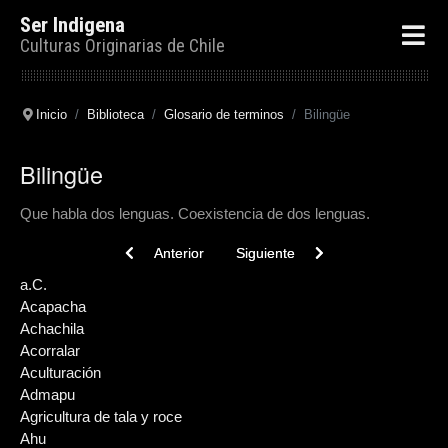
Ser Indigena
Culturas Originarias de Chile
Inicio
Biblioteca
Glosario de terminos
Bilingüe
Bilingüe
Que habla dos lenguas. Coexistencia de dos lenguas.
Previous article: Bofedal
Next article: Basalto
Anterior
Siguiente
a.C.
Acapacha
Achachila
Acorralar
Aculturación
Admapu
Agricultura de tala y roce
Ahu