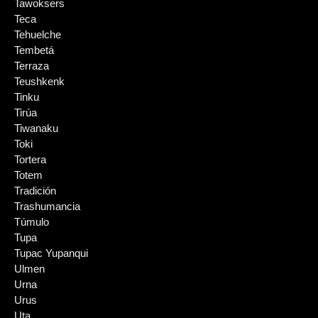
Tawoksers
Teca
Tehuelche
Tembetá
Terraza
Teushkenk
Tinku
Tirúa
Tiwanaku
Toki
Tortera
Totem
Tradición
Trashumancia
Túmulo
Tupa
Tupac Yupanqui
Ulmen
Urna
Urus
Uta