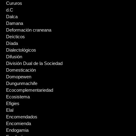
Cururos
d.C
Dalca
Damana
Deformación craneana
Deícticos
Díada
Dialectológicos
Difusión
División Dual de la Sociedad
Domesticación
Domopewen
Dungunmachife
Ecocomplementariedad
Ecosistema
Efigies
Elal
Encomendados
Encomienda
Endogamia