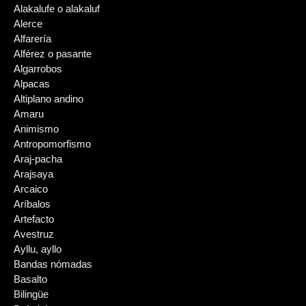
Alakalufe o alakaluf
Alerce
Alfarería
Alférez o pasante
Algarrobos
Alpacas
Altiplano andino
Amaru
Animismo
Antropomorfismo
Araj-pacha
Arajsaya
Arcaico
Aríbalos
Artefacto
Avestruz
Ayllu, ayllo
Bandas nómadas
Basalto
Bilingüe