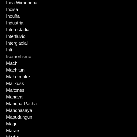
Inca Wiracocha
Incisa
Incuña
Industria
Interestadial
Interfluvio
Interglacial
Inti
Isomorfismo
Machi
Machitun
Make make
Mallkuss
Maltones
Manavai
Manqha-Pacha
Manqhasaya
Mapudungun
Maqui
Marae