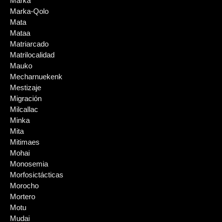
Marka
Marka-Qolo
Mata
Mataa
Matriarcado
Matrilocalidad
Mauko
Mecharnuekenk
Mestizaje
Migración
Milcallac
Minka
Mita
Mitimaes
Mohai
Monosemia
Morfosictácticas
Morocho
Mortero
Motu
Mudai