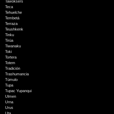
Tawoksers
Teca
Tehuelche
Tembetá
Terraza
Teushkenk
Tinku
Tirúa
Tiwanaku
Toki
Tortera
Totem
Tradición
Trashumancia
Túmulo
Tupa
Tupac Yupanqui
Ulmen
Urna
Urus
Uta