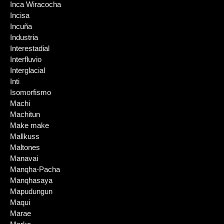
Inca Wiracocha
Incisa
Incuña
Industria
Interestadial
Interfluvio
Interglacial
Inti
Isomorfismo
Machi
Machitun
Make make
Mallkuss
Maltones
Manavai
Manqha-Pacha
Manqhasaya
Mapudungun
Maqui
Marae