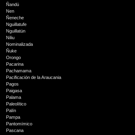
Ñandú
Nen
Ñeneche
Nguillatufe
Nguillatún
Niliu
Nominalizada
Ñuke
Orongo
Pacarina
Pachamama
Pacificación de la Araucania
Pagos
Paigasa
Palama
Paleolítico
Palín
Pampa
Pantomímico
Pascana