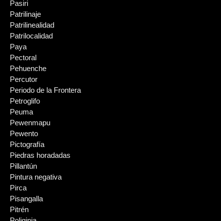
Pasiri
Patrilinaje
Patrilinealidad
Patrilocalidad
Paya
Pectoral
Pehuenche
Percutor
Periodo de la Frontera
Petroglifo
Peuma
Pewenmapu
Pewento
Pictografía
Piedras horadadas
Pillantún
Pintura negativa
Pirca
Pisangalla
Pitrén
Poliginia