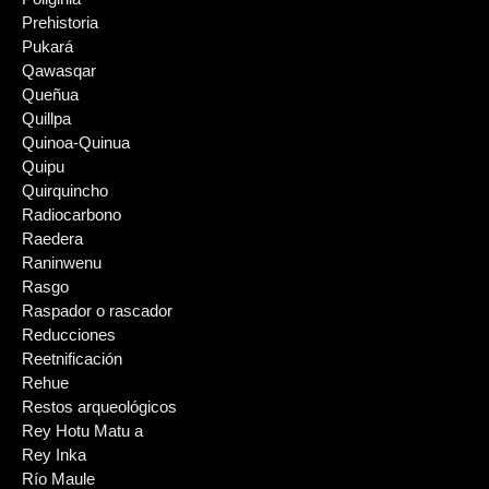
Prehistoria
Pukará
Qawasqar
Queñua
Quillpa
Quinoa-Quinua
Quipu
Quirquincho
Radiocarbono
Raedera
Raninwenu
Rasgo
Raspador o rascador
Reducciones
Reetnificación
Rehue
Restos arqueológicos
Rey Hotu Matu a
Rey Inka
Río Maule