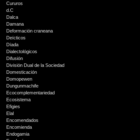
Cururos
d.C
Dalca
Damana
Deformación craneana
Deícticos
Díada
Dialectológicos
Difusión
División Dual de la Sociedad
Domesticación
Domopewen
Dungunmachife
Ecocomplementariedad
Ecosistema
Efigies
Elal
Encomendados
Encomienda
Endogamia