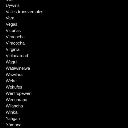
Uywiris
Valles transversales
Vara
Vegas
Vicuñas
Viracocha
Viracocha
Virginia
Virilocalidad
Waqui
Watawineiwa
Wawilma
Weke
Wekufes
Wentrupewen
Wenumapu
Wilancha
Winka
Yahgan
Yámana