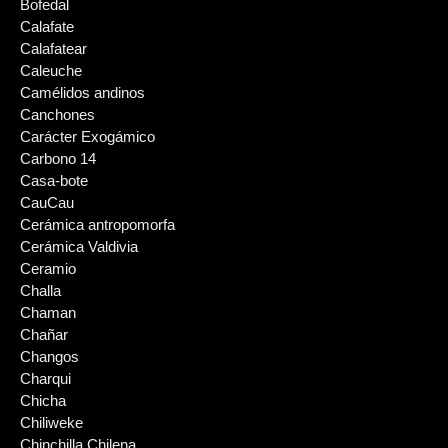
Bofedal
Calafate
Calafatear
Caleuche
Camélidos andinos
Canchones
Carácter Exogámico
Carbono 14
Casa-bote
CauCau
Cerámica antropomorfa
Cerámica Valdivia
Ceramio
Challa
Chaman
Chañar
Changos
Charqui
Chicha
Chiliweke
Chinchilla Chilena