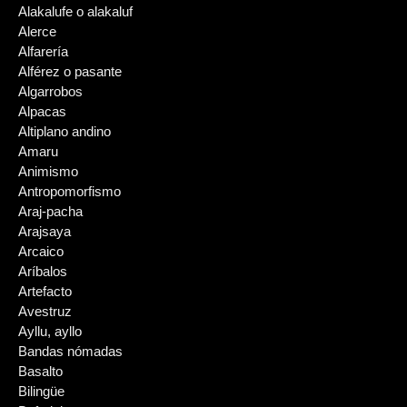
Alakalufe o alakaluf
Alerce
Alfarería
Alférez o pasante
Algarrobos
Alpacas
Altiplano andino
Amaru
Animismo
Antropomorfismo
Araj-pacha
Arajsaya
Arcaico
Aríbalos
Artefacto
Avestruz
Ayllu, ayllo
Bandas nómadas
Basalto
Bilingüe