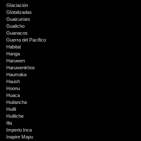
Glaciación
Glotalizadas
Guaicurúes
Gualicho
Guanacos
Guerra del Pacífico
Hábitat
Hanga
Haruwen
Haruwenkhos
Haumaka
Haush
Hoonu
Huaca
Huilancha
Huilli
Huilliche
Illa
Imperio Inca
Inapire Mapu