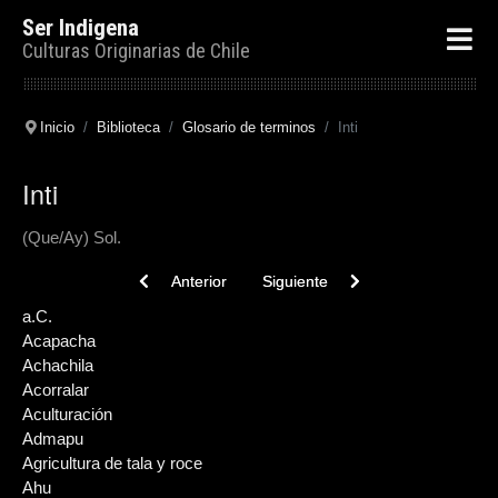
Ser Indigena
Culturas Originarias de Chile
Inicio
Biblioteca
Glosario de terminos
Inti
Inti
(Que/Ay) Sol.
Previous article: Isomorfismo
Next article: Interglacial
Anterior
Siguiente
a.C.
Acapacha
Achachila
Acorralar
Aculturación
Admapu
Agricultura de tala y roce
Ahu