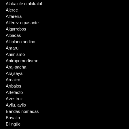
Alakalufe o alakaluf
Alerce
Alfarería
Alférez o pasante
Algarrobos
Alpacas
Altiplano andino
Amaru
Animismo
Antropomorfismo
Araj-pacha
Arajsaya
Arcaico
Aríbalos
Artefacto
Avestruz
Ayllu, ayllo
Bandas nómadas
Basalto
Bilingüe