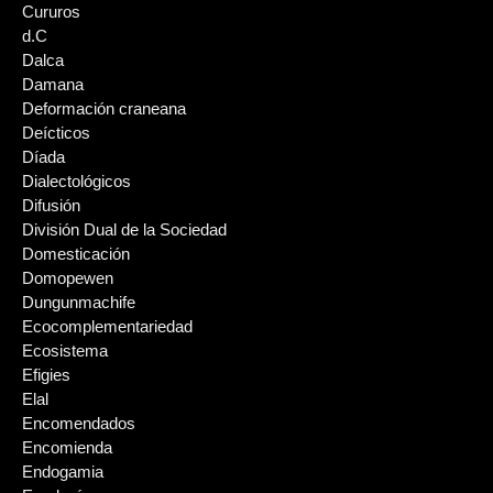
Cururos
d.C
Dalca
Damana
Deformación craneana
Deícticos
Díada
Dialectológicos
Difusión
División Dual de la Sociedad
Domesticación
Domopewen
Dungunmachife
Ecocomplementariedad
Ecosistema
Efigies
Elal
Encomendados
Encomienda
Endogamia