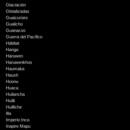
Glaciación
Glotalizadas
Guaicurúes
Gualicho
Guanacos
Guerra del Pacífico
Hábitat
Hanga
Haruwen
Haruwenkhos
Haumaka
Haush
Hoonu
Huaca
Huilancha
Huilli
Huilliche
Illa
Imperio Inca
Inapire Mapu