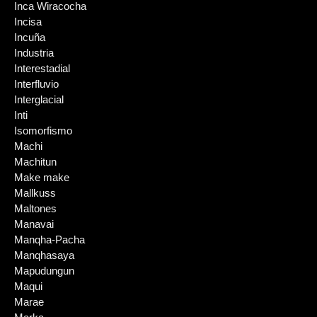
Inca Wiracocha
Incisa
Incuña
Industria
Interestadial
Interfluvio
Interglacial
Inti
Isomorfismo
Machi
Machitun
Make make
Mallkuss
Maltones
Manavai
Manqha-Pacha
Manqhasaya
Mapudungun
Maqui
Marae