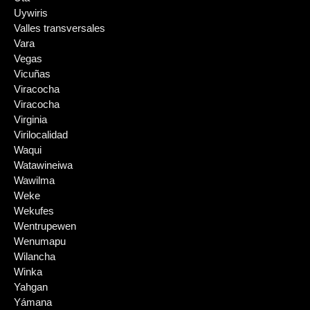
Uywiris
Valles transversales
Vara
Vegas
Vicuñas
Viracocha
Viracocha
Virginia
Virilocalidad
Waqui
Watawineiwa
Wawilma
Weke
Wekufes
Wentrupewen
Wenumapu
Wilancha
Winka
Yahgan
Yámana