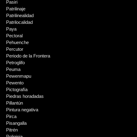
Pasiri
Patrilinaje
Patrilinealidad
Patrilocalidad
Paya
Pectoral
Pehuenche
Percutor
Periodo de la Frontera
Petroglifo
Peuma
Pewenmapu
Pewento
Pictografía
Piedras horadadas
Pillantún
Pintura negativa
Pirca
Pisangalla
Pitrén
Poliginia