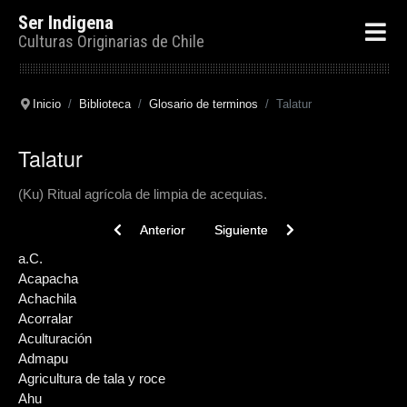
Ser Indigena
Culturas Originarias de Chile
Inicio
Biblioteca
Glosario de terminos
Talatur
Talatur
(Ku) Ritual agrícola de limpia de acequias.
Previous article: Tangata hiva
Next article: Tabletas
Anterior
Siguiente
a.C.
Acapacha
Achachila
Acorralar
Aculturación
Admapu
Agricultura de tala y roce
Ahu