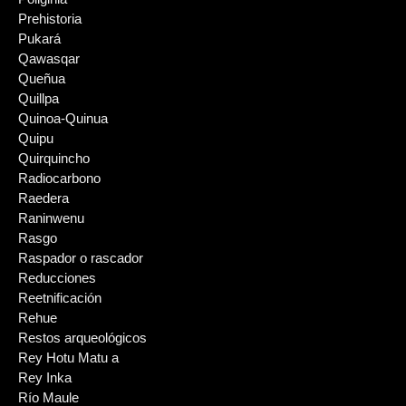
Prehistoria
Pukará
Qawasqar
Queñua
Quillpa
Quinoa-Quinua
Quipu
Quirquincho
Radiocarbono
Raedera
Raninwenu
Rasgo
Raspador o rascador
Reducciones
Reetnificación
Rehue
Restos arqueológicos
Rey Hotu Matu a
Rey Inka
Río Maule