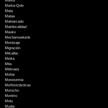
Marka
Marka-Qolo
Mata
Mataa
Matriarcado
Matrilocalidad
Mauko
Mecharnuekenk
Mestizaje
Migración
Milcallac
Minka
Mita
Mitimaes
Mohai
Monosemia
Morfosictácticas
Morocho
Mortero
Motu
Mudai