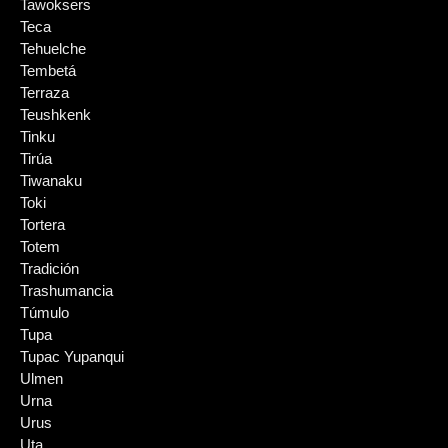
Tawoksers
Teca
Tehuelche
Tembetá
Terraza
Teushkenk
Tinku
Tirúa
Tiwanaku
Toki
Tortera
Totem
Tradición
Trashumancia
Túmulo
Tupa
Tupac Yupanqui
Ulmen
Urna
Urus
Uta