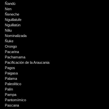
Ñandú
Nen
Ñeneche
Nguillatufe
Nguillatún
Niliu
Nominalizada
Ñuke
Orongo
Pacarina
Pachamama
Pacificación de la Araucania
Pagos
Paigasa
Palama
Paleolítico
Palín
Pampa
Pantomímico
Pascana