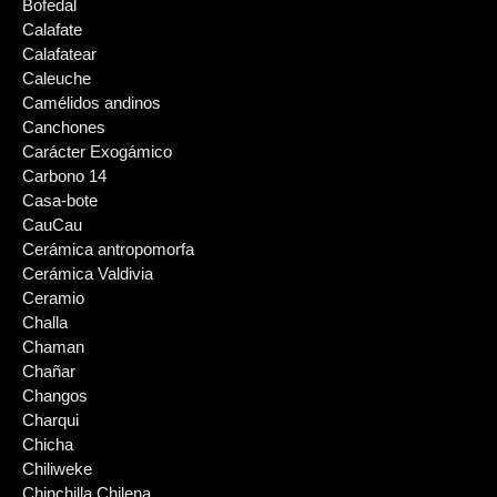
Bofedal
Calafate
Calafatear
Caleuche
Camélidos andinos
Canchones
Carácter Exogámico
Carbono 14
Casa-bote
CauCau
Cerámica antropomorfa
Cerámica Valdivia
Ceramio
Challa
Chaman
Chañar
Changos
Charqui
Chicha
Chiliweke
Chinchilla Chilena