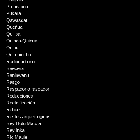
Prehistoria
Pukará
Qawasqar
Queñua
Quillpa
Quinoa-Quinua
Quipu
Quirquincho
Radiocarbono
Raedera
Raninwenu
Rasgo
Raspador o rascador
Reducciones
Reetnificación
Rehue
Restos arqueológicos
Rey Hotu Matu a
Rey Inka
Río Maule