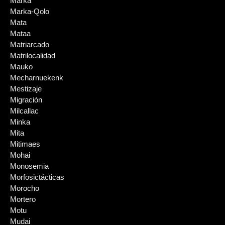
Marka
Marka-Qolo
Mata
Mataa
Matriarcado
Matrilocalidad
Mauko
Mecharnuekenk
Mestizaje
Migración
Milcallac
Minka
Mita
Mitimaes
Mohai
Monosemia
Morfosictácticas
Morocho
Mortero
Motu
Mudai