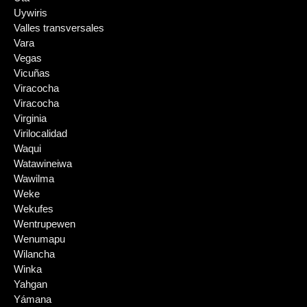
Uywiris
Valles transversales
Vara
Vegas
Vicuñas
Viracocha
Viracocha
Virginia
Virilocalidad
Waqui
Watawineiwa
Wawilma
Weke
Wekufes
Wentrupewen
Wenumapu
Wilancha
Winka
Yahgan
Yámana