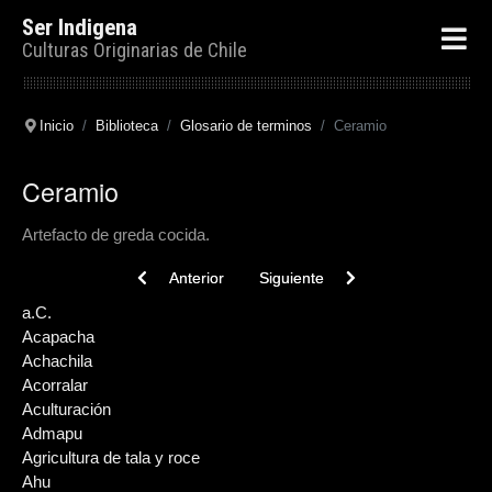
Ser Indigena
Culturas Originarias de Chile
Inicio
Biblioteca
Glosario de terminos
Ceramio
Ceramio
Artefacto de greda cocida.
Previous article: Challa
Next article: Cerámica Valdivia
Anterior
Siguiente
a.C.
Acapacha
Achachila
Acorralar
Aculturación
Admapu
Agricultura de tala y roce
Ahu