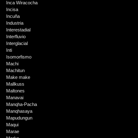
Inca Wiracocha
Incisa
Incuña
Industria
Interestadial
Interfluvio
Interglacial
Inti
Isomorfismo
Machi
Machitun
Make make
Mallkuss
Maltones
Manavai
Manqha-Pacha
Manqhasaya
Mapudungun
Maqui
Marae