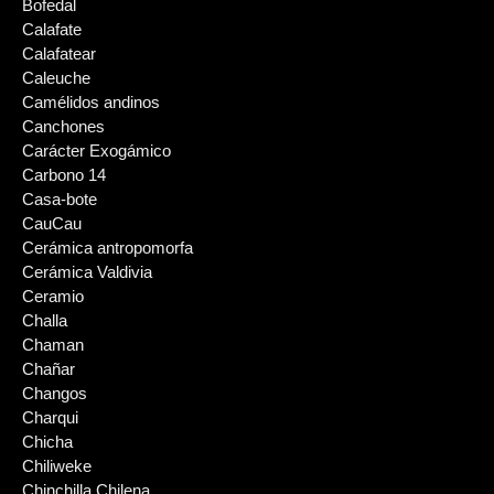
Bofedal
Calafate
Calafatear
Caleuche
Camélidos andinos
Canchones
Carácter Exogámico
Carbono 14
Casa-bote
CauCau
Cerámica antropomorfa
Cerámica Valdivia
Ceramio
Challa
Chaman
Chañar
Changos
Charqui
Chicha
Chiliweke
Chinchilla Chilena