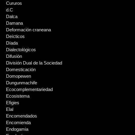
Cururos
d.C
Dalca
Damana
Deformación craneana
Deícticos
Díada
Dialectológicos
Difusión
División Dual de la Sociedad
Domesticación
Domopewen
Dungunmachife
Ecocomplementariedad
Ecosistema
Efigies
Elal
Encomendados
Encomienda
Endogamia