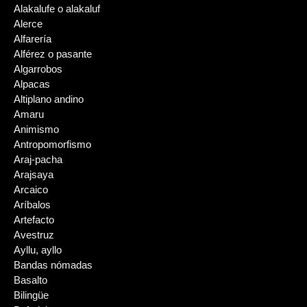
Alakalufe o alakaluf
Alerce
Alfarería
Alférez o pasante
Algarrobos
Alpacas
Altiplano andino
Amaru
Animismo
Antropomorfismo
Araj-pacha
Arajsaya
Arcaico
Aríbalos
Artefacto
Avestruz
Ayllu, ayllo
Bandas nómadas
Basalto
Bilingüe