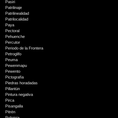
Pasiri
Patrilinaje
Patrilinealidad
Patrilocalidad
Paya
Pectoral
Pehuenche
Percutor
Periodo de la Frontera
Petroglifo
Peuma
Pewenmapu
Pewento
Pictografía
Piedras horadadas
Pillantún
Pintura negativa
Pirca
Pisangalla
Pitrén
Poliginia