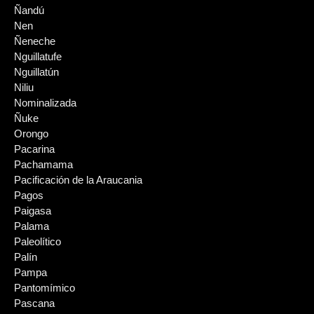
Ñandú
Nen
Ñeneche
Nguillatufe
Nguillatún
Niliu
Nominalizada
Ñuke
Orongo
Pacarina
Pachamama
Pacificación de la Araucania
Pagos
Paigasa
Palama
Paleolítico
Palín
Pampa
Pantomímico
Pascana