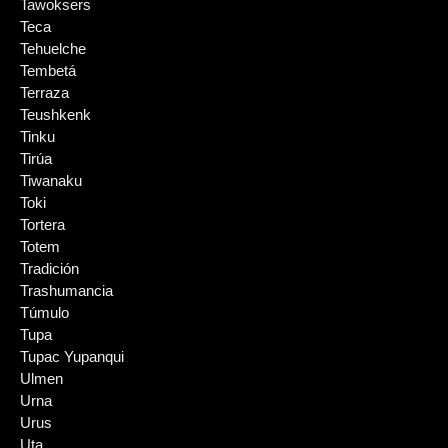
Tawoksers
Teca
Tehuelche
Tembetá
Terraza
Teushkenk
Tinku
Tirúa
Tiwanaku
Toki
Tortera
Totem
Tradición
Trashumancia
Túmulo
Tupa
Tupac Yupanqui
Ulmen
Urna
Urus
Uta