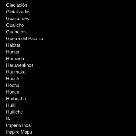
Glaciación
Glotalizadas
Guaicurúes
Gualicho
Guanacos
Guerra del Pacífico
Hábitat
Hanga
Haruwen
Haruwenkhos
Haumaka
Haush
Hoonu
Huaca
Huilancha
Huilli
Huilliche
Illa
Imperio Inca
Inapire Mapu