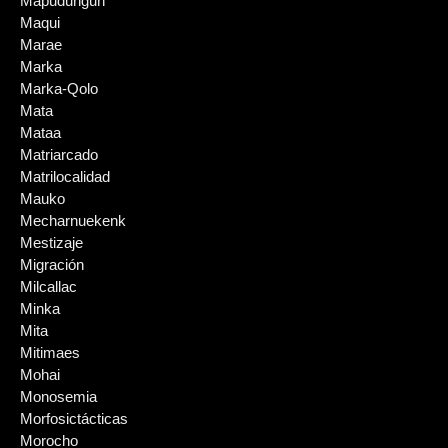
Mapudungun
Maqui
Marae
Marka
Marka-Qolo
Mata
Mataa
Matriarcado
Matrilocalidad
Mauko
Mecharnuekenk
Mestizaje
Migración
Milcallac
Minka
Mita
Mitimaes
Mohai
Monosemia
Morfosictácticas
Morocho