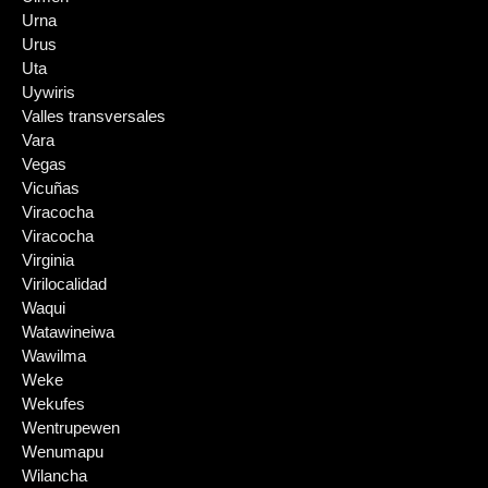
Urna
Urus
Uta
Uywiris
Valles transversales
Vara
Vegas
Vicuñas
Viracocha
Viracocha
Virginia
Virilocalidad
Waqui
Watawineiwa
Wawilma
Weke
Wekufes
Wentrupewen
Wenumapu
Wilancha