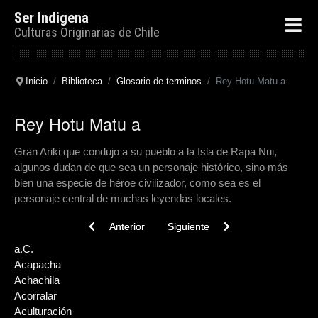
Ser Indigena
Culturas Originarias de Chile
Inicio
Biblioteca
Glosario de terminos
Rey Hotu Matu a
Rey Hotu Matu a
Gran Ariki que condujo a su pueblo a la Isla de Rapa Nui,
algunos dudan de que sea un personaje histórico, sino más
bien una especie de héroe civilizador, como sea es el
personaje central de muchas leyendas locales.
Previous article: Rey Inka
Next article: Restos arqueológicos
Anterior
Siguiente
a.C.
Acapacha
Achachila
Acorralar
Aculturación