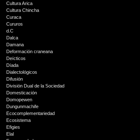
Cultura Arica
Cultura Chincha
Curaca
Cururos
d.C
Dalca
Damana
Deformación craneana
Deícticos
Díada
Dialectológicos
Difusión
División Dual de la Sociedad
Domesticación
Domopewen
Dungunmachife
Ecocomplementariedad
Ecosistema
Efigies
Elal