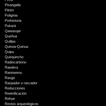
Pisangalla
Pitrén
Poliginia
Prehistoria
Pukará
Qawasqar
Queñua
Quillpa
Quinoa-Quinua
Quipu
Quirquincho
Radiocarbono
Raedera
Raninwenu
Rasgo
Raspador o rascador
Reducciones
Reetnificación
Rehue
Restos arqueológicos