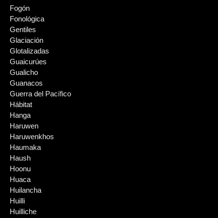
Fogón
Fonológica
Gentiles
Glaciación
Glotalizadas
Guaicurúes
Gualicho
Guanacos
Guerra del Pacífico
Hábitat
Hanga
Haruwen
Haruwenkhos
Haumaka
Haush
Hoonu
Huaca
Huilancha
Huilli
Huilliche