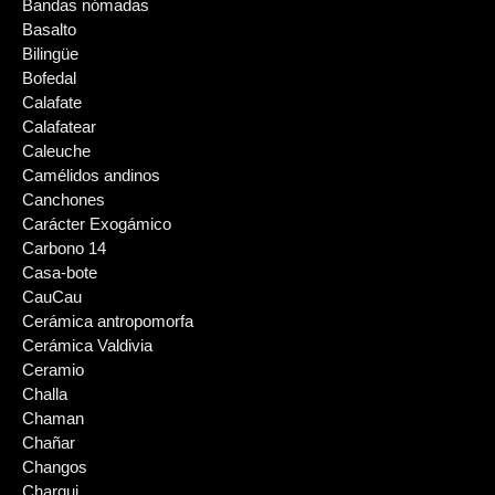
Bandas nómadas
Basalto
Bilingüe
Bofedal
Calafate
Calafatear
Caleuche
Camélidos andinos
Canchones
Carácter Exogámico
Carbono 14
Casa-bote
CauCau
Cerámica antropomorfa
Cerámica Valdivia
Ceramio
Challa
Chaman
Chañar
Changos
Charqui