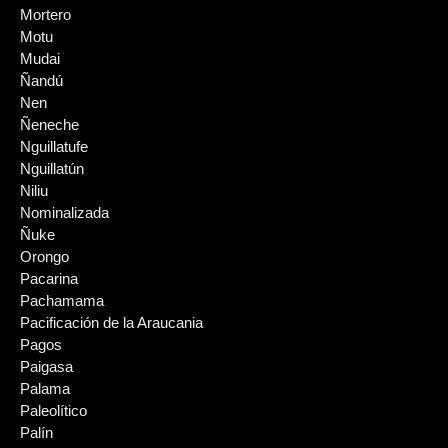
Mortero
Motu
Mudai
Ñandú
Nen
Ñeneche
Nguillatufe
Nguillatún
Niliu
Nominalizada
Ñuke
Orongo
Pacarina
Pachamama
Pacificación de la Araucania
Pagos
Paigasa
Palama
Paleolítico
Palín