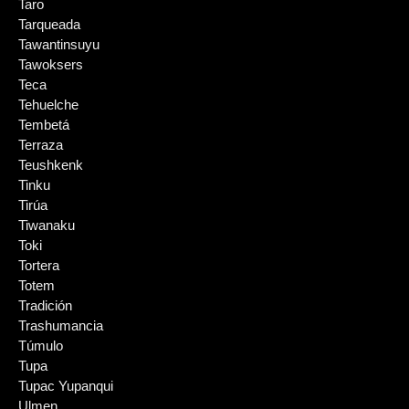
Taro
Tarqueada
Tawantinsuyu
Tawoksers
Teca
Tehuelche
Tembetá
Terraza
Teushkenk
Tinku
Tirúa
Tiwanaku
Toki
Tortera
Totem
Tradición
Trashumancia
Túmulo
Tupa
Tupac Yupanqui
Ulmen