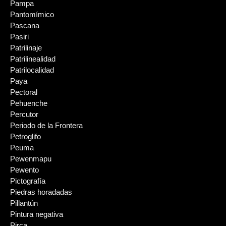
Pampa
Pantomímico
Pascana
Pasiri
Patrilinaje
Patrilinealidad
Patrilocalidad
Paya
Pectoral
Pehuenche
Percutor
Periodo de la Frontera
Petroglifo
Peuma
Pewenmapu
Pewento
Pictografía
Piedras horadadas
Pillantún
Pintura negativa
Pirca