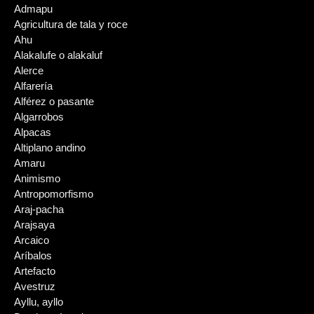
Admapu
Agricultura de tala y roce
Ahu
Alakalufe o alakaluf
Alerce
Alfarería
Alférez o pasante
Algarrobos
Alpacas
Altiplano andino
Amaru
Animismo
Antropomorfismo
Araj-pacha
Arajsaya
Arcaico
Aríbalos
Artefacto
Avestruz
Ayllu, ayllo