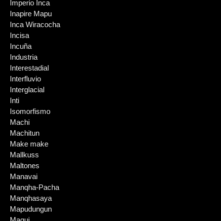
Imperio Inca
Inapire Mapu
Inca Wiracocha
Incisa
Incuña
Industria
Interestadial
Interfluvio
Interglacial
Inti
Isomorfismo
Machi
Machitun
Make make
Mallkuss
Maltones
Manavai
Manqha-Pacha
Manqhasaya
Mapudungun
Maqui