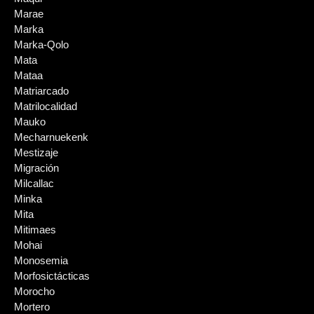
Marae
Marka
Marka-Qolo
Mata
Mataa
Matriarcado
Matrilocalidad
Mauko
Mecharnuekenk
Mestizaje
Migración
Milcallac
Minka
Mita
Mitimaes
Mohai
Monosemia
Morfosictácticas
Morocho
Mortero