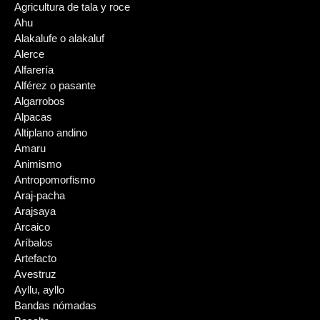
Agricultura de tala y roce
Ahu
Alakalufe o alakaluf
Alerce
Alfarería
Alférez o pasante
Algarrobos
Alpacas
Altiplano andino
Amaru
Animismo
Antropomorfismo
Araj-pacha
Arajsaya
Arcaico
Aríbalos
Artefacto
Avestruz
Ayllu, ayllo
Bandas nómadas