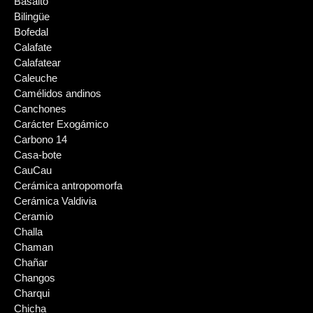
Basalto
Bilingüe
Bofedal
Calafate
Calafatear
Caleuche
Camélidos andinos
Canchones
Carácter Exogámico
Carbono 14
Casa-bote
CauCau
Cerámica antropomorfa
Cerámica Valdivia
Ceramio
Challa
Chaman
Chañar
Changos
Charqui
Chicha