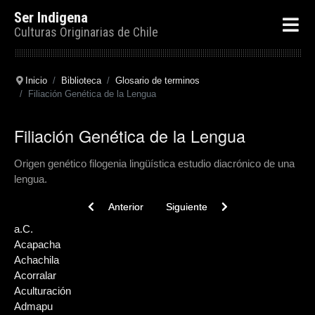
Ser Indigena
Culturas Originarias de Chile
Inicio
Biblioteca
Glosario de terminos
Filiación Genética de la Lengua
Filiación Genética de la Lengua
Origen genético filogenia lingüística estudio diacrónico de una
lengua.
Previous article: Floreo
Next article: Fiestas Patronales
Anterior
Siguiente
a.C.
Acapacha
Achachila
Acorralar
Aculturación
Admapu