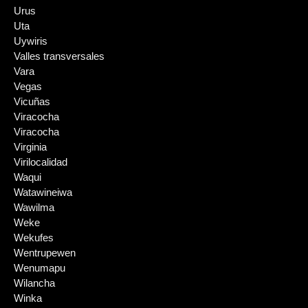
Urus
Uta
Uywiris
Valles transversales
Vara
Vegas
Vicuñas
Viracocha
Viracocha
Virginia
Virilocalidad
Waqui
Watawineiwa
Wawilma
Weke
Wekufes
Wentrupewen
Wenumapu
Wilancha
Winka