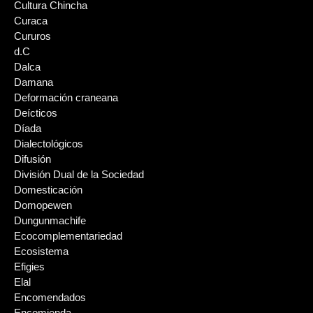
Cultura Chincha
Curaca
Cururos
d.C
Dalca
Damana
Deformación craneana
Deícticos
Díada
Dialectológicos
Difusión
División Dual de la Sociedad
Domesticación
Domopewen
Dungunmachife
Ecocomplementariedad
Ecosistema
Efigies
Elal
Encomendados
Encomienda