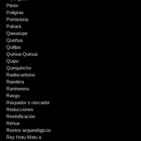
Pitrén
Poliginia
Prehistoria
Pukará
Qawasqar
Queñua
Quillpa
Quinoa-Quinua
Quipu
Quirquincho
Radiocarbono
Raedera
Raninwenu
Rasgo
Raspador o rascador
Reducciones
Reetnificación
Rehue
Restos arqueológicos
Rey Hotu Matu a