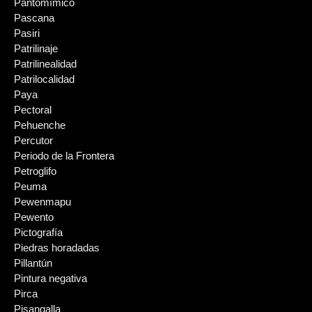
Pantomímico
Pascana
Pasiri
Patrilinaje
Patrilinealidad
Patrilocalidad
Paya
Pectoral
Pehuenche
Percutor
Periodo de la Frontera
Petroglifo
Peuma
Pewenmapu
Pewento
Pictografía
Piedras horadadas
Pillantún
Pintura negativa
Pirca
Pisangalla