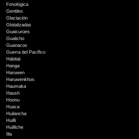
Fonológica
Gentiles
Glaciación
Glotalizadas
Guaicurúes
Gualicho
Guanacos
Guerra del Pacífico
Hábitat
Hanga
Haruwen
Haruwenkhos
Haumaka
Haush
Hoonu
Huaca
Huilancha
Huilli
Huilliche
Illa