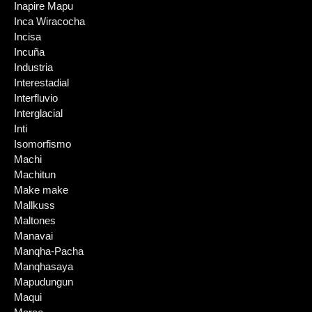
Inapire Mapu
Inca Wiracocha
Incisa
Incuña
Industria
Interestadial
Interfluvio
Interglacial
Inti
Isomorfismo
Machi
Machitun
Make make
Mallkuss
Maltones
Manavai
Manqha-Pacha
Manqhasaya
Mapudungun
Maqui