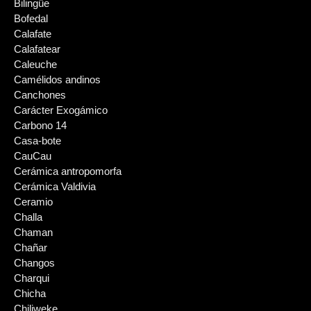
Bilingüe
Bofedal
Calafate
Calafatear
Caleuche
Camélidos andinos
Canchones
Carácter Exogámico
Carbono 14
Casa-bote
CauCau
Cerámica antropomorfa
Cerámica Valdivia
Ceramio
Challa
Chaman
Chañar
Changos
Charqui
Chicha
Chiliweke