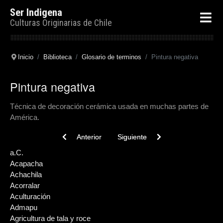
Ser Indigena
Culturas Originarias de Chile
Inicio
Biblioteca
Glosario de terminos
Pintura negativa
Pintura negativa
Técnica de decoración cerámica usada en muchas partes de
América.
Previous article: Pirca
Next article: Pillantún
Anterior
Siguiente
a.C.
Acapacha
Achachila
Acorralar
Aculturación
Admapu
Agricultura de tala y roce