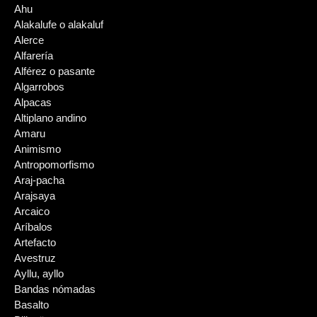
Ahu
Alakalufe o alakaluf
Alerce
Alfarería
Alférez o pasante
Algarrobos
Alpacas
Altiplano andino
Amaru
Animismo
Antropomorfismo
Araj-pacha
Arajsaya
Arcaico
Aríbalos
Artefacto
Avestruz
Ayllu, ayllo
Bandas nómadas
Basalto