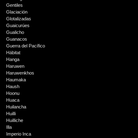
Gentiles
Glaciación
Glotalizadas
Guaicurúes
Gualicho
Guanacos
Guerra del Pacífico
Hábitat
Hanga
Haruwen
Haruwenkhos
Haumaka
Haush
Hoonu
Huaca
Huilancha
Huilli
Huilliche
Illa
Imperio Inca