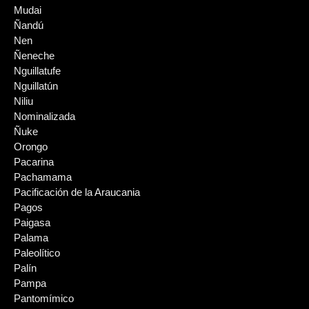
Mudai
Ñandú
Nen
Ñeneche
Nguillatufe
Nguillatún
Niliu
Nominalizada
Ñuke
Orongo
Pacarina
Pachamama
Pacificación de la Araucania
Pagos
Paigasa
Palama
Paleolítico
Palín
Pampa
Pantomímico