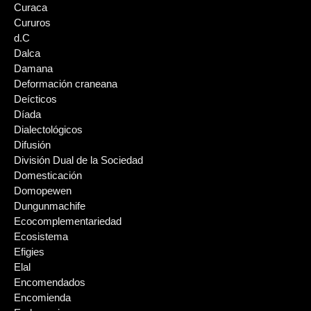
Curaca
Cururos
d.C
Dalca
Damana
Deformación craneana
Deícticos
Díada
Dialectológicos
Difusión
División Dual de la Sociedad
Domesticación
Domopewen
Dungunmachife
Ecocomplementariedad
Ecosistema
Efigies
Elal
Encomendados
Encomienda