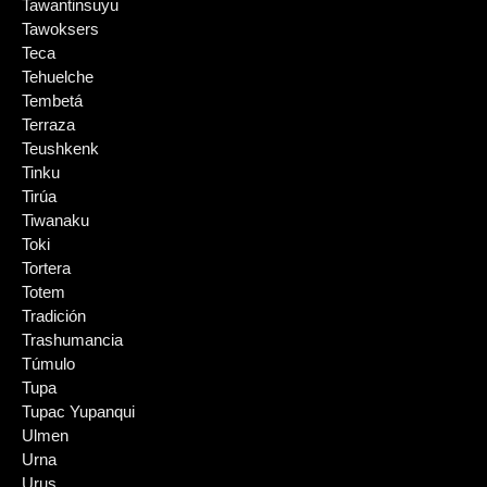
Tawantinsuyu
Tawoksers
Teca
Tehuelche
Tembetá
Terraza
Teushkenk
Tinku
Tirúa
Tiwanaku
Toki
Tortera
Totem
Tradición
Trashumancia
Túmulo
Tupa
Tupac Yupanqui
Ulmen
Urna
Urus