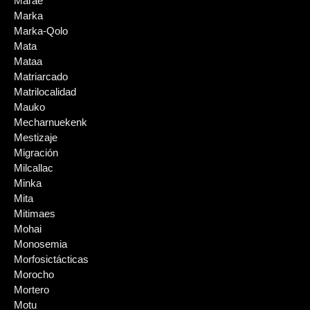
Marae
Marka
Marka-Qolo
Mata
Mataa
Matriarcado
Matrilocalidad
Mauko
Mecharnuekenk
Mestizaje
Migración
Milcallac
Minka
Mita
Mitimaes
Mohai
Monosemia
Morfosictácticas
Morocho
Mortero
Motu