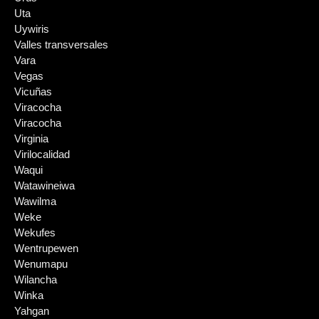
Uta
Uywiris
Valles transversales
Vara
Vegas
Vicuñas
Viracocha
Viracocha
Virginia
Virilocalidad
Waqui
Watawineiwa
Wawilma
Weke
Wekufes
Wentrupewen
Wenumapu
Wilancha
Winka
Yahgan