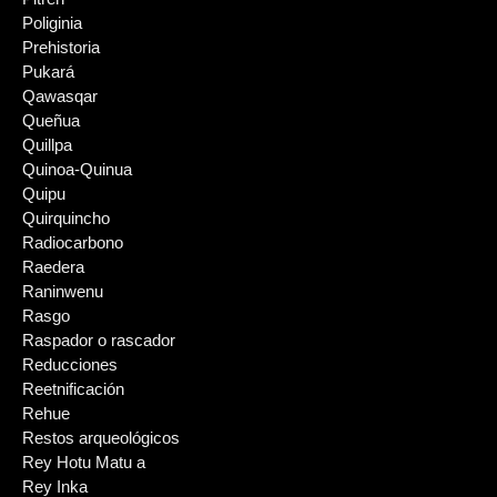
Poliginia
Prehistoria
Pukará
Qawasqar
Queñua
Quillpa
Quinoa-Quinua
Quipu
Quirquincho
Radiocarbono
Raedera
Raninwenu
Rasgo
Raspador o rascador
Reducciones
Reetnificación
Rehue
Restos arqueológicos
Rey Hotu Matu a
Rey Inka