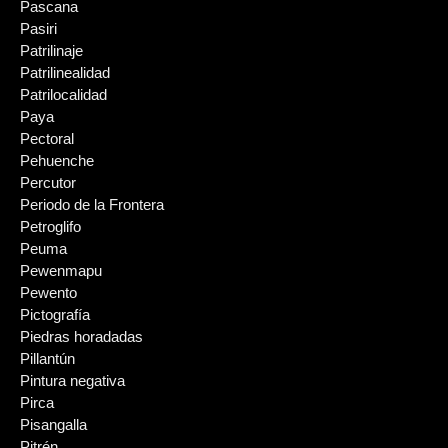
Pascana
Pasiri
Patrilinaje
Patrilinealidad
Patrilocalidad
Paya
Pectoral
Pehuenche
Percutor
Periodo de la Frontera
Petroglifo
Peuma
Pewenmapu
Pewento
Pictografía
Piedras horadadas
Pillantún
Pintura negativa
Pirca
Pisangalla
Pitrén