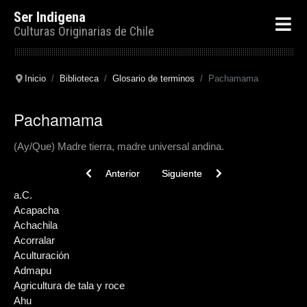
Ser Indigena
Culturas Originarias de Chile
Inicio
Biblioteca
Glosario de terminos
Pachamama
Pachamama
(Ay/Que) Madre tierra, madre universal andina.
Previous article: Pacificación de la Araucania
Next article: Pacarina
Anterior
Siguiente
a.C.
Acapacha
Achachila
Acorralar
Aculturación
Admapu
Agricultura de tala y roce
Ahu