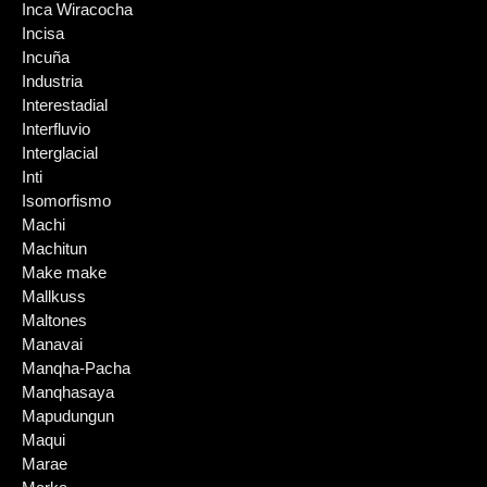
Inca Wiracocha
Incisa
Incuña
Industria
Interestadial
Interfluvio
Interglacial
Inti
Isomorfismo
Machi
Machitun
Make make
Mallkuss
Maltones
Manavai
Manqha-Pacha
Manqhasaya
Mapudungun
Maqui
Marae