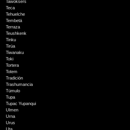
Tawoksers
Teca
Tehuelche
Tembetá
Terraza
Teushkenk
Tinku
Tirúa
Tiwanaku
Toki
Tortera
Totem
Tradición
Trashumancia
Túmulo
Tupa
Tupac Yupanqui
Ulmen
Urna
Urus
Uta