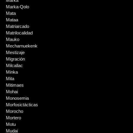
Marka
Marka-Qolo
Mata
Mataa
Matriarcado
Matrilocalidad
Mauko
Mecharnuekenk
Mestizaje
Migración
Milcallac
Minka
Mita
Mitimaes
Mohai
Monosemia
Morfosictácticas
Morocho
Mortero
Motu
Mudai