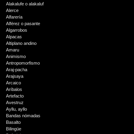
Alakalufe o alakaluf
Alerce
Alfarería
Alférez o pasante
Algarrobos
Alpacas
Altiplano andino
Amaru
Animismo
Antropomorfismo
Araj-pacha
Arajsaya
Arcaico
Aríbalos
Artefacto
Avestruz
Ayllu, ayllo
Bandas nómadas
Basalto
Bilingüe