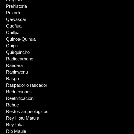
Prehistoria
Pukará
Qawasqar
Queñua
Quillpa
Quinoa-Quinua
Quipu
Quirquincho
Radiocarbono
Raedera
Raninwenu
Rasgo
Raspador o rascador
Reducciones
Reetnificación
Rehue
Restos arqueológicos
Rey Hotu Matu a
Rey Inka
Río Maule