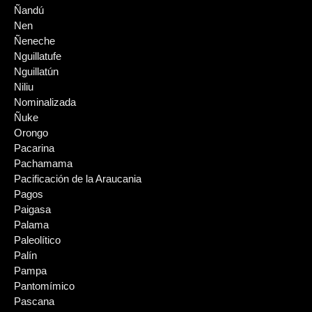
Ñandú
Nen
Ñeneche
Nguillatufe
Nguillatún
Niliu
Nominalizada
Ñuke
Orongo
Pacarina
Pachamama
Pacificación de la Araucania
Pagos
Paigasa
Palama
Paleolítico
Palín
Pampa
Pantomímico
Pascana