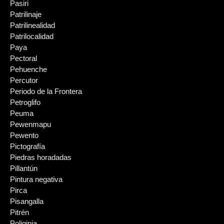
Pasiri
Patrilinaje
Patrilinealidad
Patrilocalidad
Paya
Pectoral
Pehuenche
Percutor
Periodo de la Frontera
Petroglifo
Peuma
Pewenmapu
Pewento
Pictografía
Piedras horadadas
Pillantún
Pintura negativa
Pirca
Pisangalla
Pitrén
Poliginia