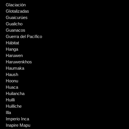
Glaciación
Glotalizadas
Guaicurúes
Gualicho
Guanacos
Guerra del Pacífico
Hábitat
Hanga
Haruwen
Haruwenkhos
Haumaka
Haush
Hoonu
Huaca
Huilancha
Huilli
Huilliche
Illa
Imperio Inca
Inapire Mapu