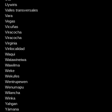
Uywiris
Valles transversales
Vara
Vegas
Vicuñas
Viracocha
Viracocha
Virginia
Virilocalidad
Waqui
Watawineiwa
Wawilma
Weke
Wekufes
Wentrupewen
Wenumapu
Wilancha
Winka
Yahgan
Yámana