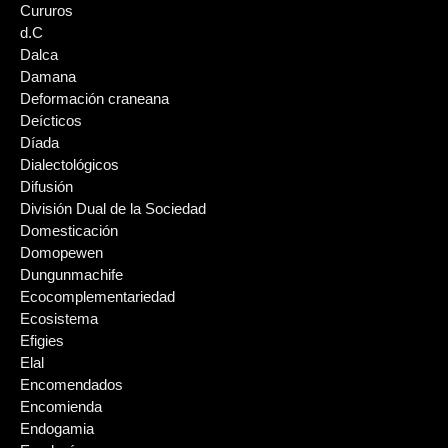
Cururos
d.C
Dalca
Damana
Deformación craneana
Deícticos
Díada
Dialectológicos
Difusión
División Dual de la Sociedad
Domesticación
Domopewen
Dungunmachife
Ecocomplementariedad
Ecosistema
Efigies
Elal
Encomendados
Encomienda
Endogamia