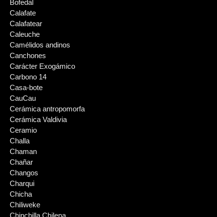
Bofedal
Calafate
Calafatear
Caleuche
Camélidos andinos
Canchones
Carácter Exogámico
Carbono 14
Casa-bote
CauCau
Cerámica antropomorfa
Cerámica Valdivia
Ceramio
Challa
Chaman
Chañar
Changos
Charqui
Chicha
Chiliweke
Chinchilla Chilena