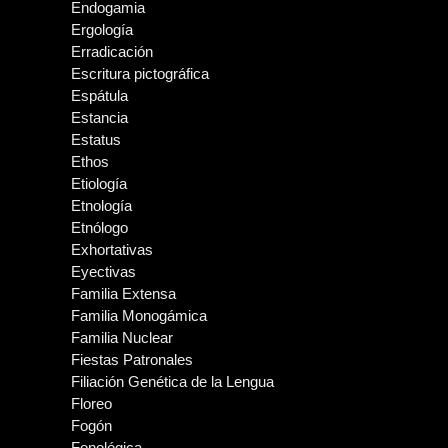
Endogamia
Ergología
Erradicación
Escritura pictográfica
Espátula
Estancia
Estatus
Ethos
Etiología
Etnología
Etnólogo
Exhortativas
Eyectivas
Familia Extensa
Familia Monogámica
Familia Nuclear
Fiestas Patronales
Filiación Genética de la Lengua
Floreo
Fogón
Fonológica