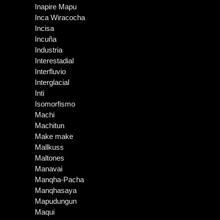
Inapire Mapu
Inca Wiracocha
Incisa
Incuña
Industria
Interestadial
Interfluvio
Interglacial
Inti
Isomorfismo
Machi
Machitun
Make make
Mallkuss
Maltones
Manavai
Manqha-Pacha
Manqhasaya
Mapudungun
Maqui