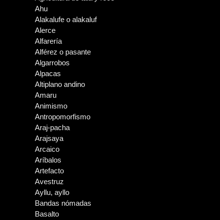
Ahu
Alakalufe o alakaluf
Alerce
Alfarería
Alférez o pasante
Algarrobos
Alpacas
Altiplano andino
Amaru
Animismo
Antropomorfismo
Araj-pacha
Arajsaya
Arcaico
Aríbalos
Artefacto
Avestruz
Ayllu, ayllo
Bandas nómadas
Basalto