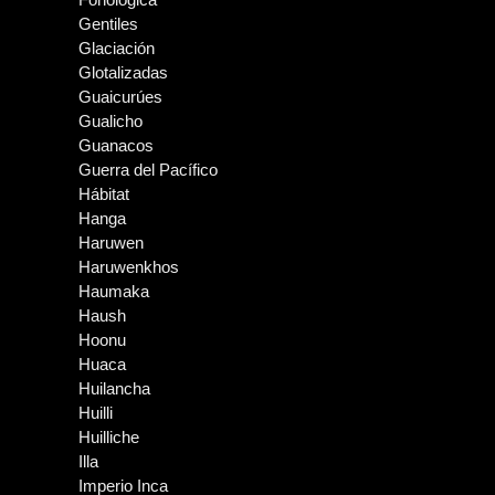
Gentiles
Glaciación
Glotalizadas
Guaicurúes
Gualicho
Guanacos
Guerra del Pacífico
Hábitat
Hanga
Haruwen
Haruwenkhos
Haumaka
Haush
Hoonu
Huaca
Huilancha
Huilli
Huilliche
Illa
Imperio Inca