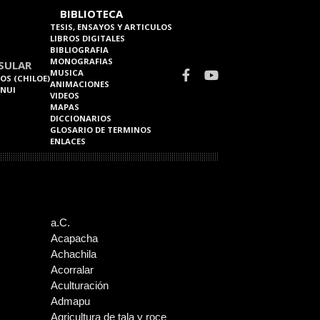
BIBLIOTECA
TESIS, ENSAYOS Y ARTICULOS
LIBROS DIGITALES
BIBLIOGRAFIA
MONOGRAFIAS
SULAR
MUSICA
OS (CHILOE)
ANIMACIONES
 NUI
VIDEOS
MAPAS
DICCIONARIOS
GLOSARIO DE TERMINOS
ENLACES
a.C.
Acapacha
Achachila
Acorralar
Aculturación
Admapu
Agricultura de tala y roce