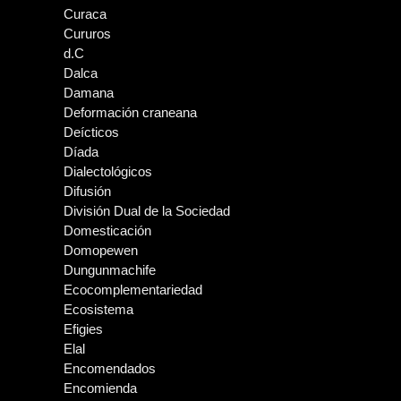
Curaca
Cururos
d.C
Dalca
Damana
Deformación craneana
Deícticos
Díada
Dialectológicos
Difusión
División Dual de la Sociedad
Domesticación
Domopewen
Dungunmachife
Ecocomplementariedad
Ecosistema
Efigies
Elal
Encomendados
Encomienda