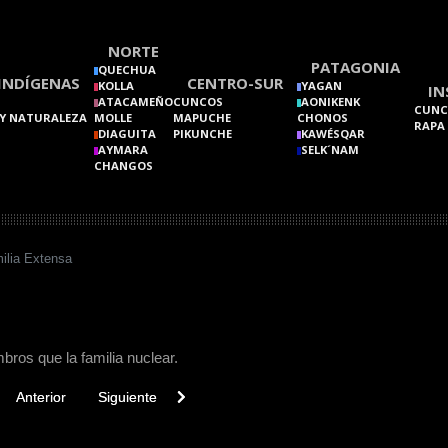
NORTE
PATAGONIA
QUECHUA
INDÍGENAS
CENTRO-SUR
KOLLA
YAGAN
IN
ATACAMEÑO
CUNCOS
AONIKENK
CUNC
Y NATURALEZA
MOLLE
MAPUCHE
CHONOS
RAPA
DIAGUITA
PIKUNCHE
KAWÉSQAR
AYMARA
SELK´NAM
CHANGOS
ilia Extensa
os que la familia nuclear.
vious article: Familia Monogámica
Next article: Eyectivas
Anterior
Siguiente