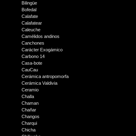
Bilingüe
Bofedal
Calafate
Calafatear
Caleuche
Camélidos andinos
Canchones
Carácter Exogámico
Carbono 14
Casa-bote
CauCau
Cerámica antropomorfa
Cerámica Valdivia
Ceramio
Challa
Chaman
Chañar
Changos
Charqui
Chicha