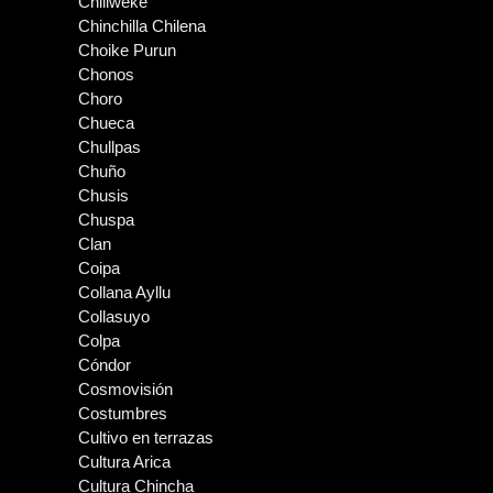
Chiliweke
Chinchilla Chilena
Choike Purun
Chonos
Choro
Chueca
Chullpas
Chuño
Chusis
Chuspa
Clan
Coipa
Collana Ayllu
Collasuyo
Colpa
Cóndor
Cosmovisión
Costumbres
Cultivo en terrazas
Cultura Arica
Cultura Chincha