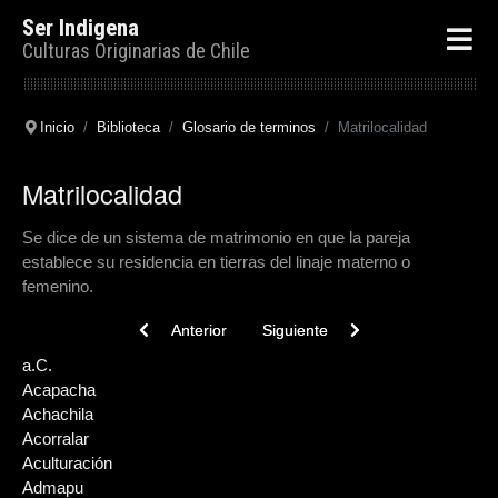
Ser Indigena
Culturas Originarias de Chile
Inicio
Biblioteca
Glosario de terminos
Matrilocalidad
Matrilocalidad
Se dice de un sistema de matrimonio en que la pareja
establece su residencia en tierras del linaje materno o
femenino.
Previous article: Mauko
Next article: Matriarcado
Anterior
Siguiente
a.C.
Acapacha
Achachila
Acorralar
Aculturación
Admapu