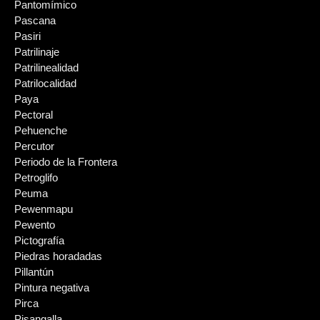
Pantomímico
Pascana
Pasiri
Patrilinaje
Patrilinealidad
Patrilocalidad
Paya
Pectoral
Pehuenche
Percutor
Periodo de la Frontera
Petroglifo
Peuma
Pewenmapu
Pewento
Pictografía
Piedras horadadas
Pillantún
Pintura negativa
Pirca
Pisangalla