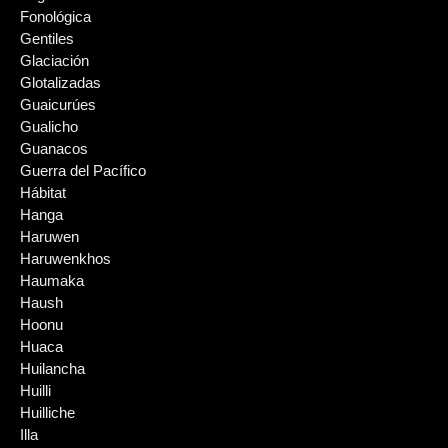
Fonológica
Gentiles
Glaciación
Glotalizadas
Guaicurúes
Gualicho
Guanacos
Guerra del Pacífico
Hábitat
Hanga
Haruwen
Haruwenkhos
Haumaka
Haush
Hoonu
Huaca
Huilancha
Huilli
Huilliche
Illa