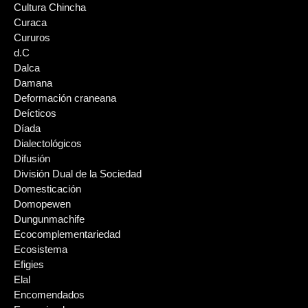
Cultura Chincha
Curaca
Cururos
d.C
Dalca
Damana
Deformación craneana
Deícticos
Díada
Dialectológicos
Difusión
División Dual de la Sociedad
Domesticación
Domopewen
Dungunmachife
Ecocomplementariedad
Ecosistema
Efigies
Elal
Encomendados