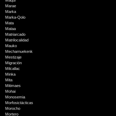
Maqui
Marae
Marka
Marka-Qolo
Mata
Mataa
Matriarcado
Matrilocalidad
Mauko
Mecharnuekenk
Mestizaje
Migración
Milcallac
Minka
Mita
Mitimaes
Mohai
Monosemia
Morfosictácticas
Morocho
Mortero