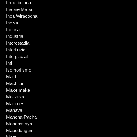
Imperio Inca
Inapire Mapu
Inca Wiracocha
Incisa
Incuña
Industria
Interestadial
Interfluvio
Interglacial
Inti
Isomorfismo
Machi
Machitun
Make make
Mallkuss
Maltones
Manavai
Manqha-Pacha
Manqhasaya
Mapudungun