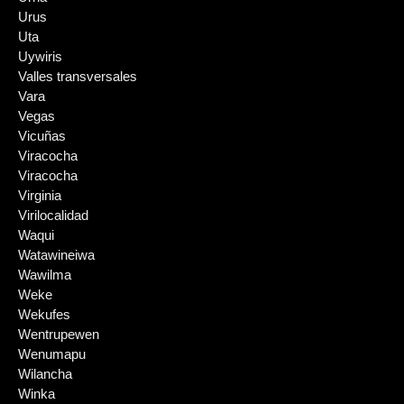
Urus
Uta
Uywiris
Valles transversales
Vara
Vegas
Vicuñas
Viracocha
Viracocha
Virginia
Virilocalidad
Waqui
Watawineiwa
Wawilma
Weke
Wekufes
Wentrupewen
Wenumapu
Wilancha
Winka