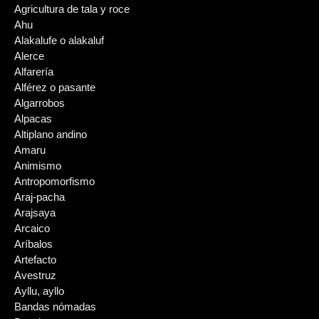
Agricultura de tala y roce
Ahu
Alakalufe o alakaluf
Alerce
Alfarería
Alférez o pasante
Algarrobos
Alpacas
Altiplano andino
Amaru
Animismo
Antropomorfismo
Araj-pacha
Arajsaya
Arcaico
Aríbalos
Artefacto
Avestruz
Ayllu, ayllo
Bandas nómadas