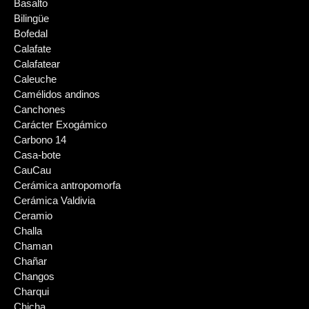
Basalto
Bilingüe
Bofedal
Calafate
Calafatear
Caleuche
Camélidos andinos
Canchones
Carácter Exogámico
Carbono 14
Casa-bote
CauCau
Cerámica antropomorfa
Cerámica Valdivia
Ceramio
Challa
Chaman
Chañar
Changos
Charqui
Chicha