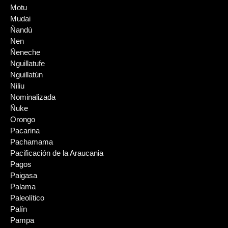
Motu
Mudai
Ñandú
Nen
Ñeneche
Nguillatufe
Nguillatún
Niliu
Nominalizada
Ñuke
Orongo
Pacarina
Pachamama
Pacificación de la Araucania
Pagos
Paigasa
Palama
Paleolítico
Palín
Pampa