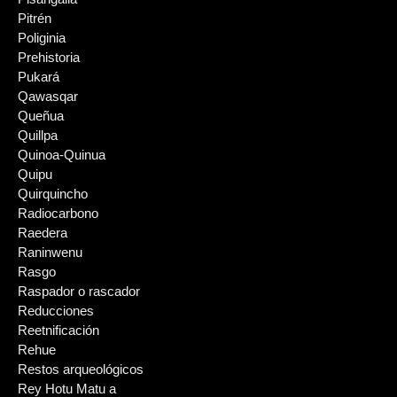
Pitrén
Poliginia
Prehistoria
Pukará
Qawasqar
Queñua
Quillpa
Quinoa-Quinua
Quipu
Quirquincho
Radiocarbono
Raedera
Raninwenu
Rasgo
Raspador o rascador
Reducciones
Reetnificación
Rehue
Restos arqueológicos
Rey Hotu Matu a