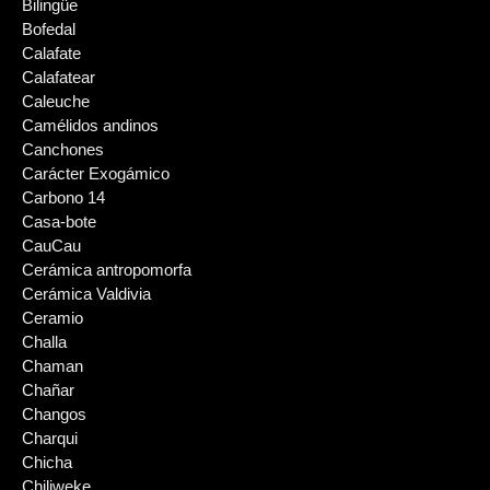
Bilingüe
Bofedal
Calafate
Calafatear
Caleuche
Camélidos andinos
Canchones
Carácter Exogámico
Carbono 14
Casa-bote
CauCau
Cerámica antropomorfa
Cerámica Valdivia
Ceramio
Challa
Chaman
Chañar
Changos
Charqui
Chicha
Chiliweke