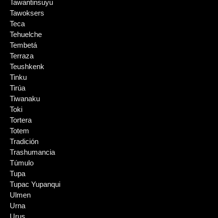
Tawantinsuyu
Tawoksers
Teca
Tehuelche
Tembetá
Terraza
Teushkenk
Tinku
Tirúa
Tiwanaku
Toki
Tortera
Totem
Tradición
Trashumancia
Túmulo
Tupa
Tupac Yupanqui
Ulmen
Urna
Urus