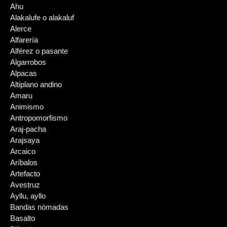
Ahu
Alakalufe o alakaluf
Alerce
Alfarería
Alférez o pasante
Algarrobos
Alpacas
Altiplano andino
Amaru
Animismo
Antropomorfismo
Araj-pacha
Arajsaya
Arcaico
Aríbalos
Artefacto
Avestruz
Ayllu, ayllo
Bandas nómadas
Basalto