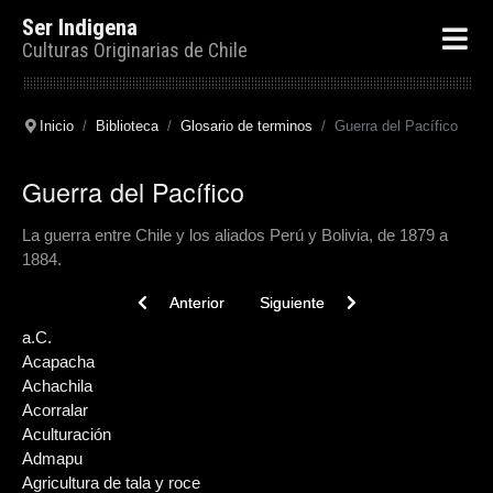
Ser Indigena
Culturas Originarias de Chile
Inicio
Biblioteca
Glosario de terminos
Guerra del Pacífico
Guerra del Pacífico
La guerra entre Chile y los aliados Perú y Bolivia, de 1879 a
1884.
Previous article: Hábitat
Next article: Guanacos
Anterior
Siguiente
a.C.
Acapacha
Achachila
Acorralar
Aculturación
Admapu
Agricultura de tala y roce