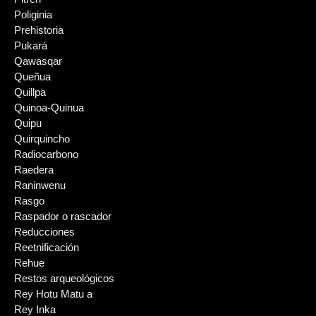
Poliginia
Prehistoria
Pukará
Qawasqar
Queñua
Quillpa
Quinoa-Quinua
Quipu
Quirquincho
Radiocarbono
Raedera
Raninwenu
Rasgo
Raspador o rascador
Reducciones
Reetnificación
Rehue
Restos arqueológicos
Rey Hotu Matu a
Rey Inka