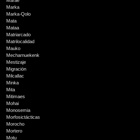
Marae
Marka
Marka-Qolo
Mata
Mataa
Matriarcado
Matrilocalidad
Mauko
Mecharnuekenk
Mestizaje
Migración
Milcallac
Minka
Mita
Mitimaes
Mohai
Monosemia
Morfosictácticas
Morocho
Mortero
Motu