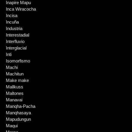
Inapire Mapu
Inca Wiracocha
Incisa
Incuña
Industria
Interestadial
Interfluvio
Interglacial
Inti
Isomorfismo
Machi
Machitun
Make make
Mallkuss
Maltones
Manavai
Manqha-Pacha
Manqhasaya
Mapudungun
Maqui