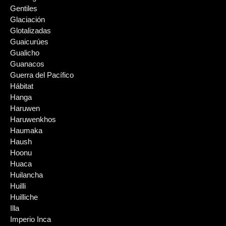
Gentiles
Glaciación
Glotalizadas
Guaicurúes
Gualicho
Guanacos
Guerra del Pacífico
Hábitat
Hanga
Haruwen
Haruwenkhos
Haumaka
Haush
Hoonu
Huaca
Huilancha
Huilli
Huilliche
Illa
Imperio Inca