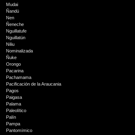
Mudai
Ñandú
Nen
Ñeneche
Nguillatufe
Nguillatún
Niliu
Nominalizada
Ñuke
Orongo
Pacarina
Pachamama
Pacificación de la Araucania
Pagos
Paigasa
Palama
Paleolítico
Palín
Pampa
Pantomímico