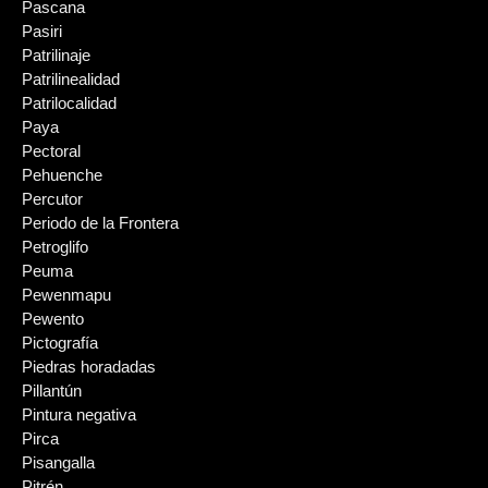
Pascana
Pasiri
Patrilinaje
Patrilinealidad
Patrilocalidad
Paya
Pectoral
Pehuenche
Percutor
Periodo de la Frontera
Petroglifo
Peuma
Pewenmapu
Pewento
Pictografía
Piedras horadadas
Pillantún
Pintura negativa
Pirca
Pisangalla
Pitrén