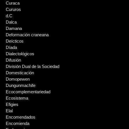
Curaca
Cururos
d.C
Dalca
Damana
Deformación craneana
Deícticos
Díada
Dialectológicos
Difusión
División Dual de la Sociedad
Domesticación
Domopewen
Dungunmachife
Ecocomplementariedad
Ecosistema
Efigies
Elal
Encomendados
Encomienda