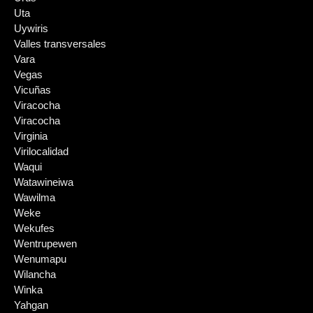
Uta
Uywiris
Valles transversales
Vara
Vegas
Vicuñas
Viracocha
Viracocha
Virginia
Virilocalidad
Waqui
Watawineiwa
Wawilma
Weke
Wekufes
Wentrupewen
Wenumapu
Wilancha
Winka
Yahgan