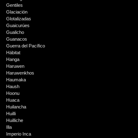
Gentiles
Glaciación
Glotalizadas
Guaicurúes
Gualicho
Guanacos
Guerra del Pacífico
Hábitat
Hanga
Haruwen
Haruwenkhos
Haumaka
Haush
Hoonu
Huaca
Huilancha
Huilli
Huilliche
Illa
Imperio Inca