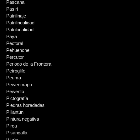
Pascana
Pasiri
Patrilinaje
Patrilinealidad
Patrilocalidad
Paya
Pectoral
Pehuenche
Percutor
Periodo de la Frontera
Petroglifo
Peuma
Pewenmapu
Pewento
Pictografía
Piedras horadadas
Pillantún
Pintura negativa
Pirca
Pisangalla
Pitrén