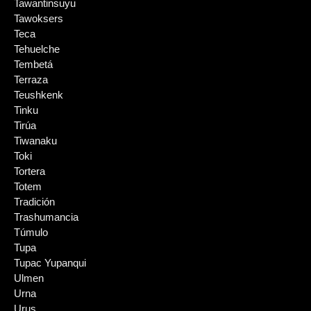
Tawantinsuyu
Tawoksers
Teca
Tehuelche
Tembetá
Terraza
Teushkenk
Tinku
Tirúa
Tiwanaku
Toki
Tortera
Totem
Tradición
Trashumancia
Túmulo
Tupa
Tupac Yupanqui
Ulmen
Urna
Urus