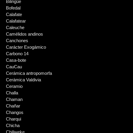
Bilingüe
Bofedal
Calafate
Calafatear
Caleuche
Camélidos andinos
Canchones
Carácter Exogámico
Carbono 14
Casa-bote
CauCau
Cerámica antropomorfa
Cerámica Valdivia
Ceramio
Challa
Chaman
Chañar
Changos
Charqui
Chicha
Chiliweke