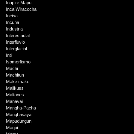
Inapire Mapu
Inca Wiracocha
Incisa
Incuña
Industria
Interestadial
Interfluvio
Interglacial
Inti
Isomorfismo
Machi
Machitun
Make make
Mallkuss
Maltones
Manavai
Manqha-Pacha
Manqhasaya
Mapudungun
Maqui