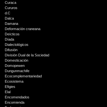
Curaca
Cururos
d.C
Dalca
Damana
Deformación craneana
Deícticos
Díada
Dialectológicos
Difusión
División Dual de la Sociedad
Domesticación
Domopewen
Dungunmachife
Ecocomplementariedad
Ecosistema
Efigies
Elal
Encomendados
Encomienda