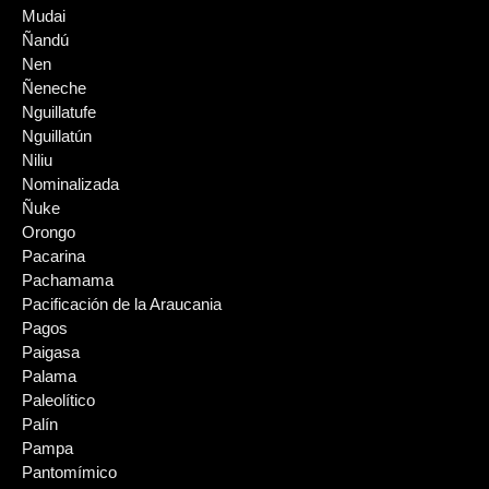
Mudai
Ñandú
Nen
Ñeneche
Nguillatufe
Nguillatún
Niliu
Nominalizada
Ñuke
Orongo
Pacarina
Pachamama
Pacificación de la Araucania
Pagos
Paigasa
Palama
Paleolítico
Palín
Pampa
Pantomímico