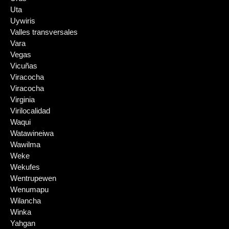
Uta
Uywiris
Valles transversales
Vara
Vegas
Vicuñas
Viracocha
Viracocha
Virginia
Virilocalidad
Waqui
Watawineiwa
Wawilma
Weke
Wekufes
Wentrupewen
Wenumapu
Wilancha
Winka
Yahgan