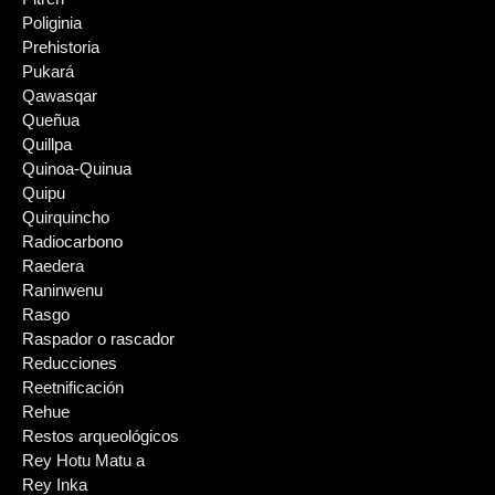
Poliginia
Prehistoria
Pukará
Qawasqar
Queñua
Quillpa
Quinoa-Quinua
Quipu
Quirquincho
Radiocarbono
Raedera
Raninwenu
Rasgo
Raspador o rascador
Reducciones
Reetnificación
Rehue
Restos arqueológicos
Rey Hotu Matu a
Rey Inka