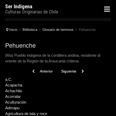
Ser Indigena
Culturas Originarias de Chile
Inicio
Biblioteca
Glosario de terminos
Pehuenche
Pehuenche
(Ma) Pueblo indígena de la cordillera andina, residente al
oriente de la Región de la Araucania chilena.
Previous article: Percutor
Next article: Pectoral
Anterior
Siguiente
a.C.
Acapacha
Achachila
Acorralar
Aculturación
Admapu
Agricultura de tala y roce