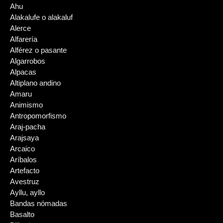
Ahu
Alakalufe o alakaluf
Alerce
Alfarería
Alférez o pasante
Algarrobos
Alpacas
Altiplano andino
Amaru
Animismo
Antropomorfismo
Araj-pacha
Arajsaya
Arcaico
Aríbalos
Artefacto
Avestruz
Ayllu, ayllo
Bandas nómadas
Basalto