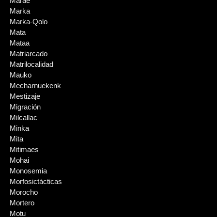
Marae
Marka
Marka-Qolo
Mata
Mataa
Matriarcado
Matrilocalidad
Mauko
Mecharnuekenk
Mestizaje
Migración
Milcallac
Minka
Mita
Mitimaes
Mohai
Monosemia
Morfosictácticas
Morocho
Mortero
Motu