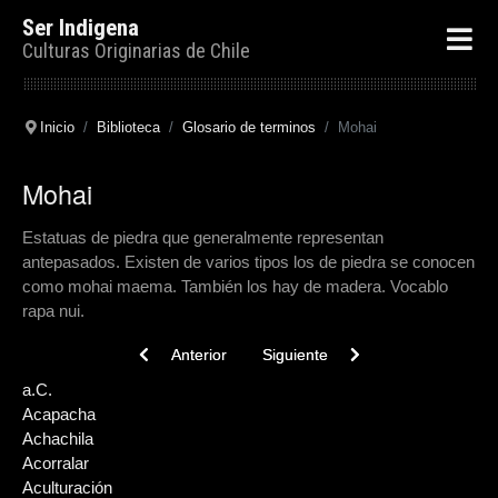
Ser Indigena
Culturas Originarias de Chile
Inicio
Biblioteca
Glosario de terminos
Mohai
Mohai
Estatuas de piedra que generalmente representan
antepasados. Existen de varios tipos los de piedra se conocen
como mohai maema. También los hay de madera. Vocablo
rapa nui.
Previous article: Monosemia
Next article: Mitimaes
Anterior
Siguiente
a.C.
Acapacha
Achachila
Acorralar
Aculturación