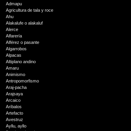
Admapu
Agricultura de tala y roce
Ahu
Alakalufe o alakaluf
Alerce
Alfarería
Alférez o pasante
Algarrobos
Alpacas
Altiplano andino
Amaru
Animismo
Antropomorfismo
Araj-pacha
Arajsaya
Arcaico
Aríbalos
Artefacto
Avestruz
Ayllu, ayllo