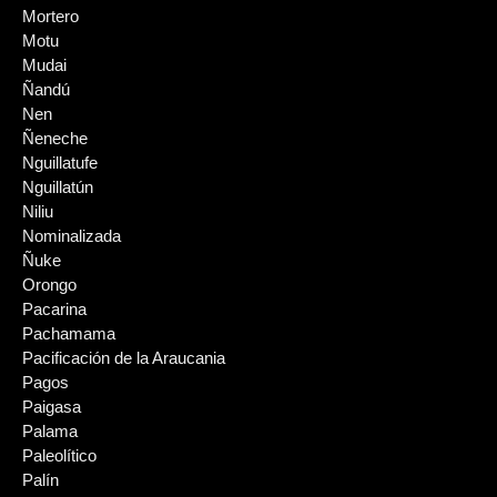
Mortero
Motu
Mudai
Ñandú
Nen
Ñeneche
Nguillatufe
Nguillatún
Niliu
Nominalizada
Ñuke
Orongo
Pacarina
Pachamama
Pacificación de la Araucania
Pagos
Paigasa
Palama
Paleolítico
Palín