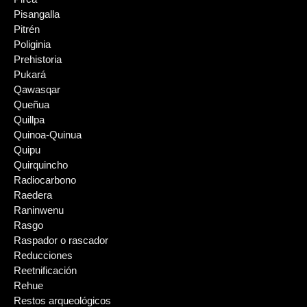
Pisangalla
Pitrén
Poliginia
Prehistoria
Pukará
Qawasqar
Queñua
Quillpa
Quinoa-Quinua
Quipu
Quirquincho
Radiocarbono
Raedera
Raninwenu
Rasgo
Raspador o rascador
Reducciones
Reetnificación
Rehue
Restos arqueológicos