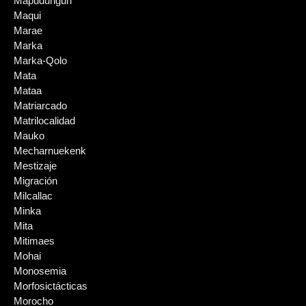
Mapudungun
Maqui
Marae
Marka
Marka-Qolo
Mata
Mataa
Matriarcado
Matrilocalidad
Mauko
Mecharnuekenk
Mestizaje
Migración
Milcallac
Minka
Mita
Mitimaes
Mohai
Monosemia
Morfosictácticas
Morocho