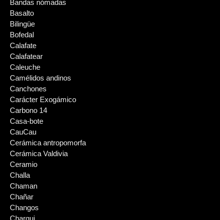
Bandas nómadas
Basalto
Bilingüe
Bofedal
Calafate
Calafatear
Caleuche
Camélidos andinos
Canchones
Carácter Exogámico
Carbono 14
Casa-bote
CauCau
Cerámica antropomorfa
Cerámica Valdivia
Ceramio
Challa
Chaman
Chañar
Changos
Charqui