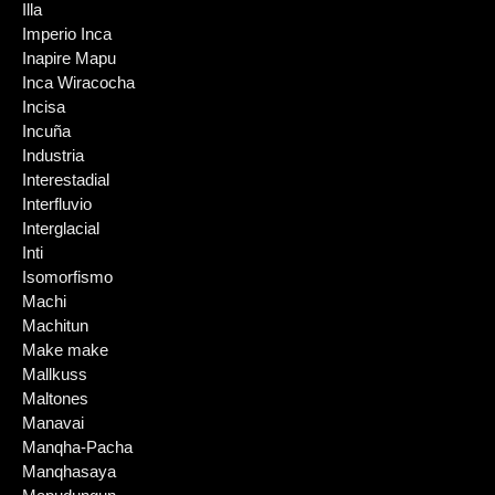
Illa
Imperio Inca
Inapire Mapu
Inca Wiracocha
Incisa
Incuña
Industria
Interestadial
Interfluvio
Interglacial
Inti
Isomorfismo
Machi
Machitun
Make make
Mallkuss
Maltones
Manavai
Manqha-Pacha
Manqhasaya