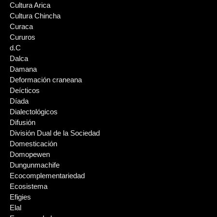
Cultura Arica
Cultura Chincha
Curaca
Cururos
d.C
Dalca
Damana
Deformación craneana
Deícticos
Díada
Dialectológicos
Difusión
División Dual de la Sociedad
Domesticación
Domopewen
Dungunmachife
Ecocomplementariedad
Ecosistema
Efigies
Elal