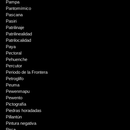
Pampa
Pantomímico
Pascana
Pasiri
Patrilinaje
Patrilinealidad
Patrilocalidad
Paya
Pectoral
Pehuenche
Percutor
Periodo de la Frontera
Petroglifo
Peuma
Pewenmapu
Pewento
Pictografía
Piedras horadadas
Pillantún
Pintura negativa
Pirca