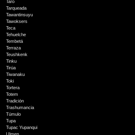
Taro
Tarqueada
Tawantinsuyu
Tawoksers
Teca
Tehuelche
Tembetá
Terraza
Teushkenk
Tinku
Tirúa
Tiwanaku
Toki
Tortera
Totem
Tradición
Trashumancia
Túmulo
Tupa
Tupac Yupanqui
Ulmen