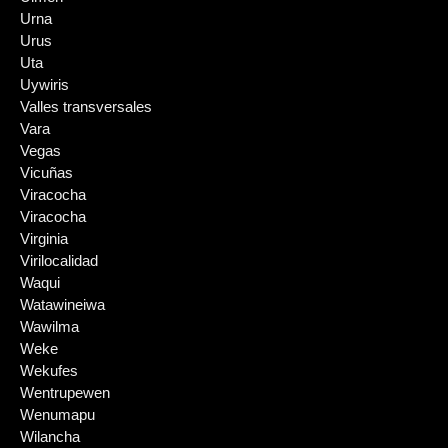
Urna
Urus
Uta
Uywiris
Valles transversales
Vara
Vegas
Vicuñas
Viracocha
Viracocha
Virginia
Virilocalidad
Waqui
Watawineiwa
Wawilma
Weke
Wekufes
Wentrupewen
Wenumapu
Wilancha