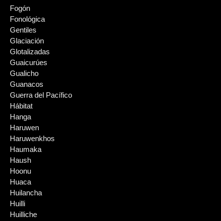
Fogón
Fonológica
Gentiles
Glaciación
Glotalizadas
Guaicurúes
Gualicho
Guanacos
Guerra del Pacífico
Hábitat
Hanga
Haruwen
Haruwenkhos
Haumaka
Haush
Hoonu
Huaca
Huilancha
Huilli
Huilliche