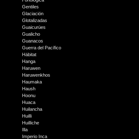
Gentiles
Glaciación
Glotalizadas
Guaicurúes
Gualicho
Guanacos
Guerra del Pacífico
Hábitat
Hanga
Haruwen
Haruwenkhos
Haumaka
Haush
Hoonu
Huaca
Huilancha
Huilli
Huilliche
Illa
Imperio Inca