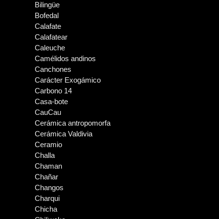
Bilingüe
Bofedal
Calafate
Calafatear
Caleuche
Camélidos andinos
Canchones
Carácter Exogámico
Carbono 14
Casa-bote
CauCau
Cerámica antropomorfa
Cerámica Valdivia
Ceramio
Challa
Chaman
Chañar
Changos
Charqui
Chicha