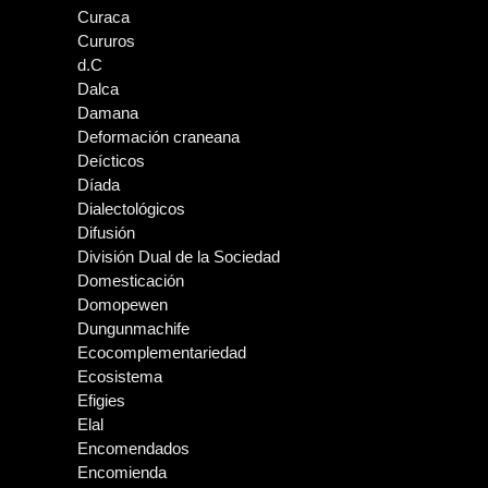
Curaca
Cururos
d.C
Dalca
Damana
Deformación craneana
Deícticos
Díada
Dialectológicos
Difusión
División Dual de la Sociedad
Domesticación
Domopewen
Dungunmachife
Ecocomplementariedad
Ecosistema
Efigies
Elal
Encomendados
Encomienda