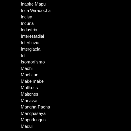
Inapire Mapu
Inca Wiracocha
Incisa
Incuña
Industria
Interestadial
Interfluvio
Interglacial
Inti
Isomorfismo
Machi
Machitun
Make make
Mallkuss
Maltones
Manavai
Manqha-Pacha
Manqhasaya
Mapudungun
Maqui