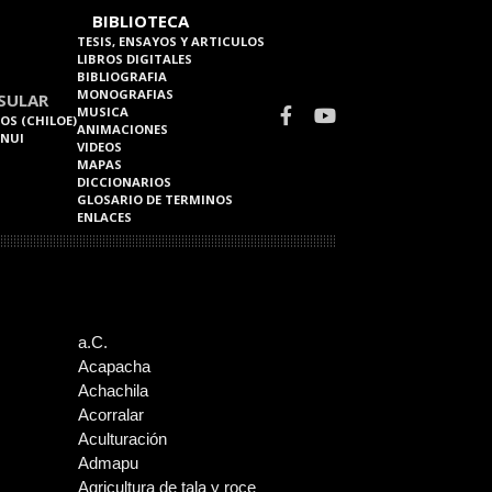
BIBLIOTECA
TESIS, ENSAYOS Y ARTICULOS
LIBROS DIGITALES
BIBLIOGRAFIA
MONOGRAFIAS
SULAR
MUSICA
OS (CHILOE)
ANIMACIONES
 NUI
VIDEOS
MAPAS
DICCIONARIOS
GLOSARIO DE TERMINOS
ENLACES
a.C.
Acapacha
Achachila
Acorralar
Aculturación
Admapu
Agricultura de tala y roce