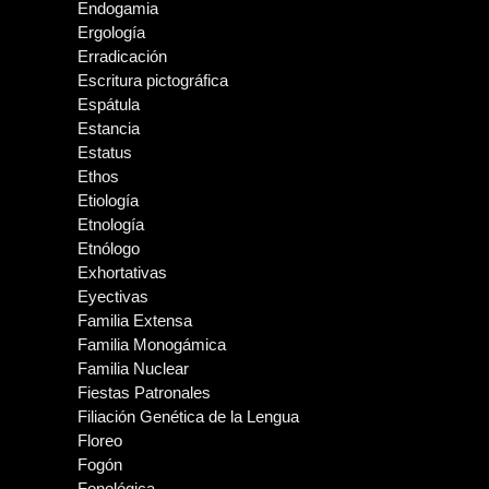
Endogamia
Ergología
Erradicación
Escritura pictográfica
Espátula
Estancia
Estatus
Ethos
Etiología
Etnología
Etnólogo
Exhortativas
Eyectivas
Familia Extensa
Familia Monogámica
Familia Nuclear
Fiestas Patronales
Filiación Genética de la Lengua
Floreo
Fogón
Fonológica