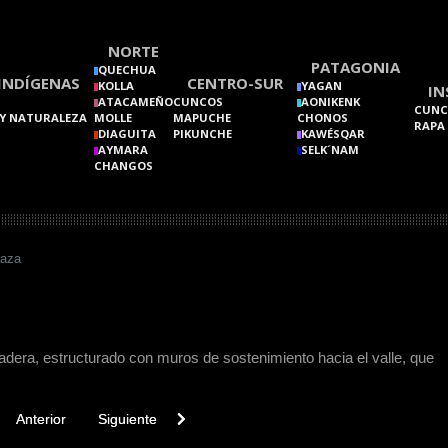
NORTE
PATAGONIA
QUECHUA
INDÍGENAS
CENTRO-SUR
KOLLA
YAGAN
IN
ATACAMEÑO
CUNCOS
AONIKENK
CUNC
Y NATURALEZA
MOLLE
MAPUCHE
CHONOS
RAPA
DIAGUITA
PIKUNCHE
KAWÉSQAR
AYMARA
SELK´NAM
CHANGOS
raza
ladera, estructurado con muros de sostenimiento hacia el valle, que
vious article: Teushkenk
Next article: Tembetá
Anterior
Siguiente