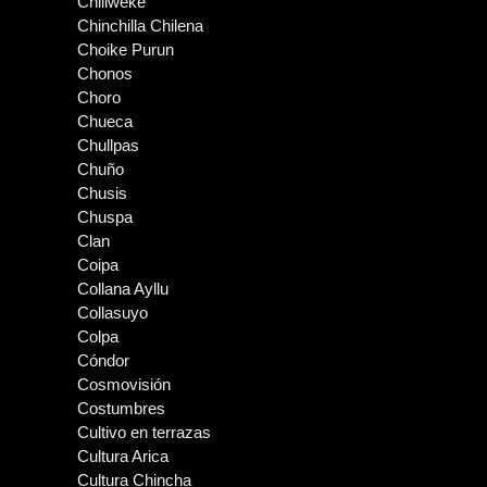
Chiliweke
Chinchilla Chilena
Choike Purun
Chonos
Choro
Chueca
Chullpas
Chuño
Chusis
Chuspa
Clan
Coipa
Collana Ayllu
Collasuyo
Colpa
Cóndor
Cosmovisión
Costumbres
Cultivo en terrazas
Cultura Arica
Cultura Chincha