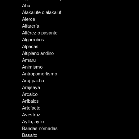
Ahu
Alakalufe o alakaluf
Alerce
Alfarería
Alférez o pasante
Algarrobos
Alpacas
Altiplano andino
Amaru
Animismo
Antropomorfismo
Araj-pacha
Arajsaya
Arcaico
Aríbalos
Artefacto
Avestruz
Ayllu, ayllo
Bandas nómadas
Basalto