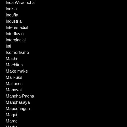
Inca Wiracocha
Incisa
Incuña
Industria
Interestadial
Interfluvio
Interglacial
Inti
Isomorfismo
Machi
Machitun
Make make
Mallkuss
Maltones
Manavai
Manqha-Pacha
Manqhasaya
Mapudungun
Maqui
Marae