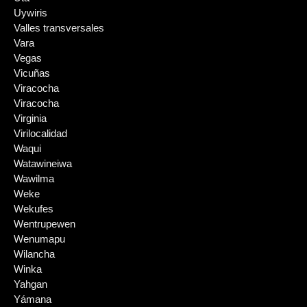
Uywiris
Valles transversales
Vara
Vegas
Vicuñas
Viracocha
Viracocha
Virginia
Virilocalidad
Waqui
Watawineiwa
Wawilma
Weke
Wekufes
Wentrupewen
Wenumapu
Wilancha
Winka
Yahgan
Yámana