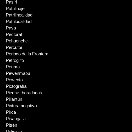
Pasiri
Patrilinaje
Patrilinealidad
Patrilocalidad
Paya
Pectoral
Pehuenche
Percutor
Periodo de la Frontera
Petroglifo
Peuma
Pewenmapu
Pewento
Pictografía
Piedras horadadas
Pillantún
Pintura negativa
Pirca
Pisangalla
Pitrén
Poliginia