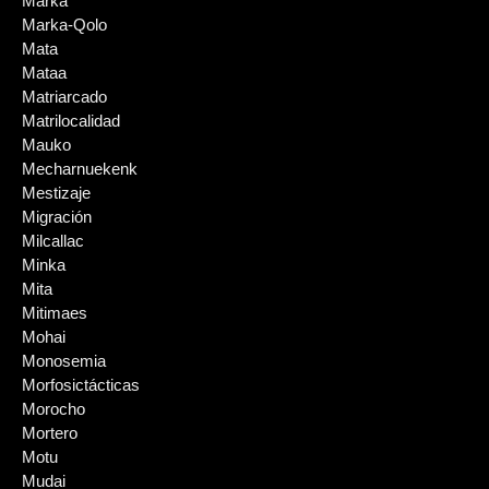
Marka
Marka-Qolo
Mata
Mataa
Matriarcado
Matrilocalidad
Mauko
Mecharnuekenk
Mestizaje
Migración
Milcallac
Minka
Mita
Mitimaes
Mohai
Monosemia
Morfosictácticas
Morocho
Mortero
Motu
Mudai