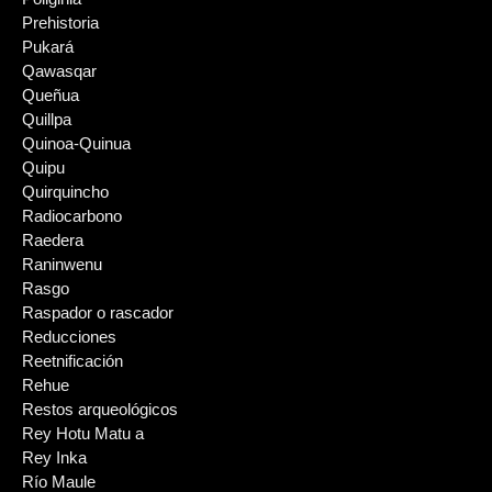
Prehistoria
Pukará
Qawasqar
Queñua
Quillpa
Quinoa-Quinua
Quipu
Quirquincho
Radiocarbono
Raedera
Raninwenu
Rasgo
Raspador o rascador
Reducciones
Reetnificación
Rehue
Restos arqueológicos
Rey Hotu Matu a
Rey Inka
Río Maule