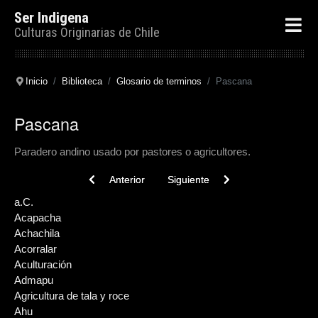
Ser Indigena
Culturas Originarias de Chile
Inicio
Biblioteca
Glosario de terminos
Pascana
Pascana
Paradero andino usado por pastores o agricultores.
Previous article: Pasiri
Next article: Pantomímico
Anterior
Siguiente
a.C.
Acapacha
Achachila
Acorralar
Aculturación
Admapu
Agricultura de tala y roce
Ahu