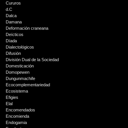
Cururos
d.C
Dalca
Damana
Deformación craneana
Deícticos
Díada
Dialectológicos
Difusión
División Dual de la Sociedad
Domesticación
Domopewen
Dungunmachife
Ecocomplementariedad
Ecosistema
Efigies
Elal
Encomendados
Encomienda
Endogamia