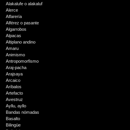
Alakalufe o alakaluf
Alerce
Alfarería
Alférez o pasante
Algarrobos
Alpacas
Altiplano andino
Amaru
Animismo
Antropomorfismo
Araj-pacha
Arajsaya
Arcaico
Aríbalos
Artefacto
Avestruz
Ayllu, ayllo
Bandas nómadas
Basalto
Bilingüe