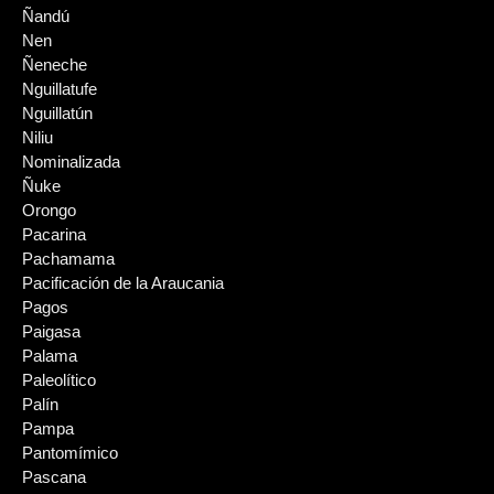
Ñandú
Nen
Ñeneche
Nguillatufe
Nguillatún
Niliu
Nominalizada
Ñuke
Orongo
Pacarina
Pachamama
Pacificación de la Araucania
Pagos
Paigasa
Palama
Paleolítico
Palín
Pampa
Pantomímico
Pascana