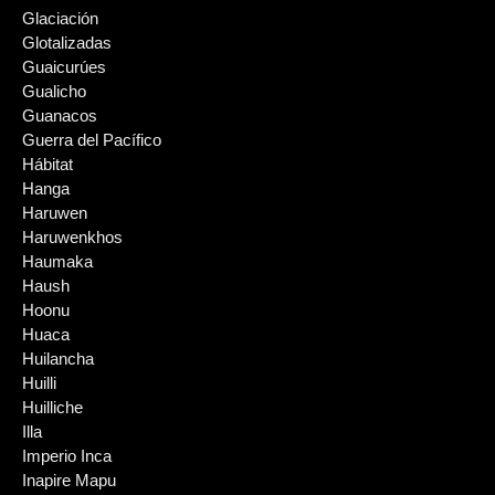
Glaciación
Glotalizadas
Guaicurúes
Gualicho
Guanacos
Guerra del Pacífico
Hábitat
Hanga
Haruwen
Haruwenkhos
Haumaka
Haush
Hoonu
Huaca
Huilancha
Huilli
Huilliche
Illa
Imperio Inca
Inapire Mapu