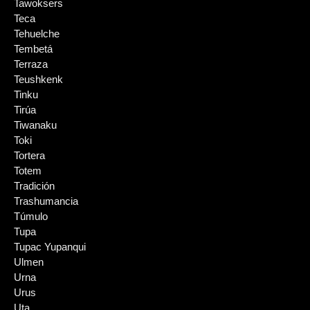
Tawoksers
Teca
Tehuelche
Tembetá
Terraza
Teushkenk
Tinku
Tirúa
Tiwanaku
Toki
Tortera
Totem
Tradición
Trashumancia
Túmulo
Tupa
Tupac Yupanqui
Ulmen
Urna
Urus
Uta